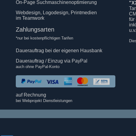
On-Page Suchmaschinenoptimierung
"X
Tar
Webdesign, Logodesign, Printmedien
CM
im Teamwork
für
in
Zahlungsarten
u.v
*nur bei kostenpflichtigen Tarifen
Die
Dauerauftrag bei der eigenen Hausbank
Dauerauftrag / Einzug via PayPal
auch ohne PayPal-Konto
auf Rechnung
bei Webprojekt Dienstleistungen