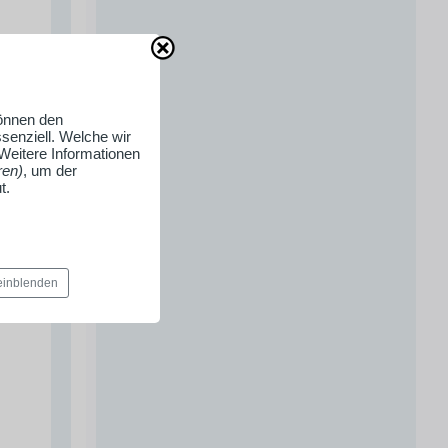
können den
senziell. Welche wir
 Weitere Informationen
ren)
, um der
t.
 einblenden