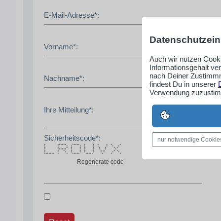
E-Mail-Adresse*:
Datenschutzein
Vorname*:
Auch wir nutzen Cooki
Informationsgehalt ve
nach Deiner Zustimmm
Nachname*:
findest Du in unserer
Verwendung zuzustimm
Ihre Mitteilung*:
Sicherheitscode*:
nur notwendige Cookie
* ****** ***** * * * * * *
* * * * * * * * * * *
* * * * * * * * * * *
* ****** * * * * * * *
* * * * * * * * * * *
* * * * * * * * * * *
******* * * ***** ***** * * *
Regenerate code