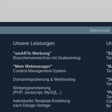
Datenschutz
Unsere Leistungen
Un
"smARTe Werbung"
"E
Branchenverzeichnis mit Gratiseintrag
Tar
"Mein Webmanager"
"B
Content-Management-System
Tar
Domainregistrierung & Webhosting
"S
Tar
Webprogrammierung
(PHP, Javascript, MySQL ..)
"P
Tar
Individuelle Template-Erstellung
CM
nach Design-Vorlage
für