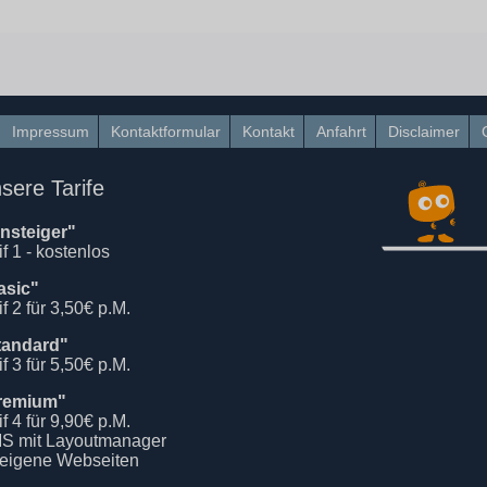
Impressum
Kontaktformular
Kontakt
Anfahrt
Disclaimer
sere Tarife
insteiger"
if 1 - kostenlos
asic"
if 2 für 3,50€ p.M.
tandard"
if 3 für 5,50€ p.M.
remium"
if 4 für 9,90€ p.M.
S mit Layoutmanager
 eigene Webseiten