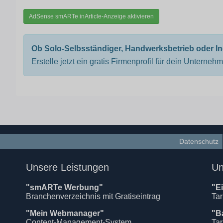
AdSense smARTe inArticle-Anzeige aktivieren
Ob Solo-Selbsständiger, Handwerksbetrieb oder I
Erstelle jetzt ein gratis Firmenprofil für dein Unterneh
Datenschutz
Unsere Leistungen
Un
"smARTe Werbung"
"E
Branchenverzeichnis mit Gratiseintrag
Tar
"Mein Webmanager"
"B
Content-Management-System
Tar