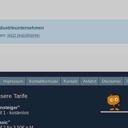
ndustrieunternehmen
men:
jetzt registrieren
Impressum
Kontaktformular
Kontakt
Anfahrt
Disclaimer
sere Tarife
insteiger"
if 1 - kostenlos
asic"
if 2 für 3,50€ p.M.