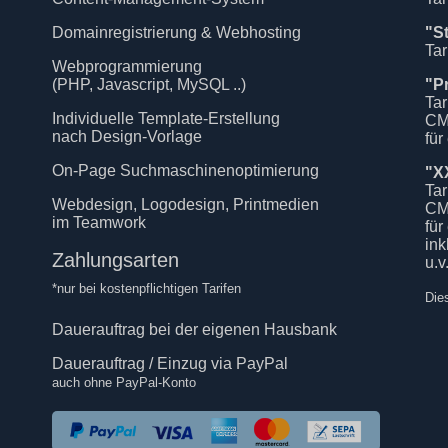
Domainregistrierung & Webhosting
"S
Tar
Webprogrammierung
(PHP, Javascript, MySQL ..)
"P
Tar
Individuelle Template-Erstellung
CM
nach Design-Vorlage
für
On-Page Suchmaschinenoptimierung
"X
Tar
Webdesign, Logodesign, Printmedien
CM
im Teamwork
für
in
Zahlungsarten
u.v
*nur bei kostenpflichtigen Tarifen
Die
Dauerauftrag bei der eigenen Hausbank
Dauerauftrag / Einzug via PayPal
auch ohne PayPal-Konto