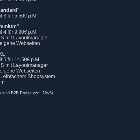
tandard"
if 3 für 5,50€ p.M.
remium"
if 4 für 9,90€ p.M.
S mit Layoutmanager
 eigene Webseiten
XL"
if 5 für 14,50€ p.M.
S mit Layoutmanager
 eigene Webseiten
kl. einfachem Shopsystem
.m.
s sind B2B Preise zzgl. MwSt.