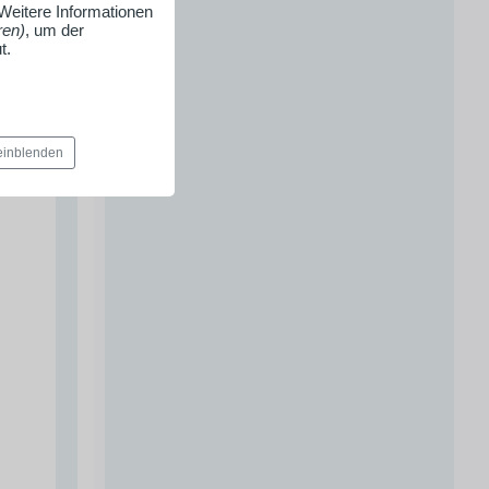
 Weitere Informationen
ren)
, um der
t.
 einblenden