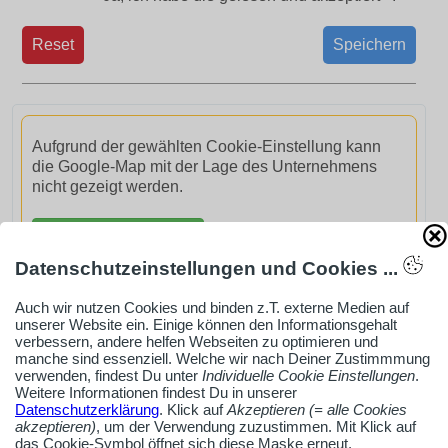
Reset
Speichern
Aufgrund der gewählten Cookie-Einstellung kann
die Google-Map mit der Lage des Unternehmens
nicht gezeigt werden.
GoogleMaps aktivieren
Datenschutzeinstellungen und Cookies ...
Auch wir nutzen Cookies und binden z.T. externe Medien auf
unserer Website ein. Einige können den Informationsgehalt
verbessern, andere helfen Webseiten zu optimieren und
manche sind essenziell. Welche wir nach Deiner Zustimmmung
AdSense smARTe inArticle-Anzeige aktivieren
verwenden, findest Du unter
Individuelle Cookie Einstellungen
.
Weitere Informationen findest Du in unserer
Datenschutzerklärung
. Klick auf
Akzeptieren (= alle Cookies
Ob Solo-Selbsständiger, Handwerksbetrieb oder
akzeptieren)
, um der Verwendung zuzustimmen. Mit Klick auf
das Cookie-Symbol öffnet sich diese Maske erneut.