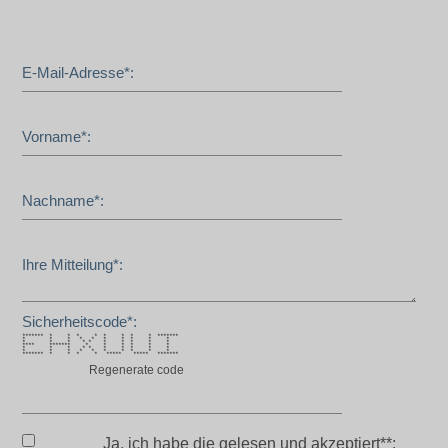
E-Mail-Adresse*:
Vorname*:
Nachname*:
Ihre Mitteilung*:
Sicherheitscode*:
******* * * * * * * * * *******
* * * * * * * * * *
* * * * * * * * * *
**** ******* * * * * * *
* * * * * * * * * *
* * * * * * * * * *
******* * * * * ***** ***** *******
Regenerate code
Ja, ich habe die
gelesen und akzeptiert**: