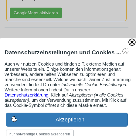
GoogleMaps aktivieren
AdSense smARTe inArticle-Anzeige aktivieren
Datenschutzeinstellungen und Cookies ...
Auch wir nutzen Cookies und binden z.T. externe Medien auf
unserer Website ein. Einige können den Informationsgehalt
Ob Solo-Selbsständiger, Handwerksbetrieb oder
verbessern, andere helfen Webseiten zu optimieren und
Industrieunternehmen
manche sind essenziell. Welche wir nach Deiner Zustimmmung
verwenden, findest Du unter
Individuelle Cookie Einstellungen
.
Erstelle jetzt ein gratis Firmenprofil für dein Unternehmen:
Weitere Informationen findest Du in unserer
jetzt registrieren
Datenschutzerklärung
. Klick auf
Akzeptieren (= alle Cookies
akzeptieren)
, um der Verwendung zuzustimmen. Mit Klick auf
das Cookie-Symbol öffnet sich diese Maske erneut.
Medien-Galerie
Akzeptieren
Bilder, PDFs, Audio, Video
nur notwendige Cookies akzeptieren