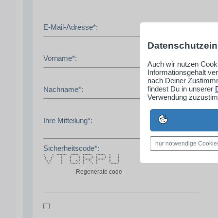
E-Mail-Adresse*:
Datenschutzein
Vorname*:
Auch wir nutzen Cooki
Informationsgehalt ve
nach Deiner Zustimmm
findest Du in unserer
Nachname*:
Verwendung zuzustimm
Ihre Mitteilung*:
nur notwendige Cookie
Sicherheitscode*:
* * ******* ***** ****** ****** * *
* * * * * * * * * * *
* * * * * * * * * * *
* * * * * ****** ****** * *
* * * * * * * * * * *
* * * * * * * * * *
* * **** * * * * *****
Regenerate code