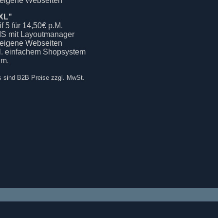
 eigene Webseiten
XL"
if 5 für 14,50€ p.M.
S mit Layoutmanager
 eigene Webseiten
kl. einfachem Shopsystem
.m.
s sind B2B Preise zzgl. MwSt.