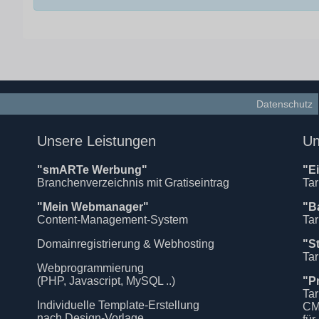
Datenschutz
Unsere Leistungen
Un
"smARTe Werbung"
"E
Branchenverzeichnis mit Gratiseintrag
Tar
"Mein Webmanager"
"B
Content-Management-System
Tar
Domainregistrierung & Webhosting
"S
Tar
Webprogrammierung
(PHP, Javascript, MySQL ..)
"P
Tar
Individuelle Template-Erstellung
CM
nach Design-Vorlage