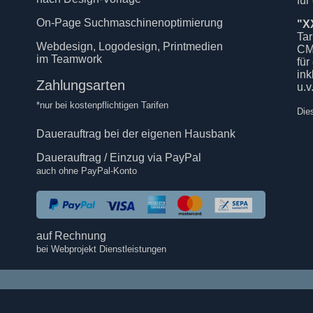
für
On-Page Suchmaschinenoptimierung
"X
Tar
Webdesign, Logodesign, Printmedien
CM
im Teamwork
für
in
Zahlungsarten
u.v
*nur bei kostenpflichtigen Tarifen
Die
Dauerauftrag bei der eigenen Hausbank
Dauerauftrag / Einzug via PayPal
auch ohne PayPal-Konto
auf Rechnung
bei Webprojekt Dienstleistungen