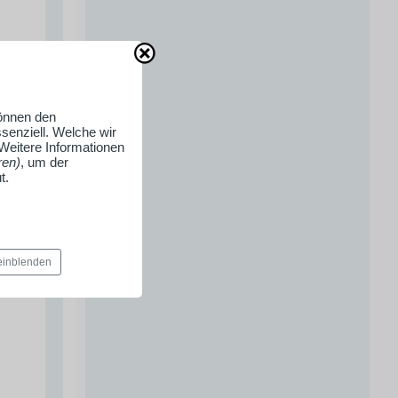
können den
senziell. Welche wir
 Weitere Informationen
ren)
, um der
t.
 einblenden