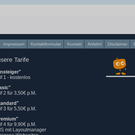
Impressum
Kontaktformular
Kontakt
Anfahrt
Disclaimer
sere Tarife
insteiger"
if 1 - kostenlos
asic"
if 2 für 3,50€ p.M.
tandard"
if 3 für 5,50€ p.M.
remium"
if 4 für 9,90€ p.M.
S mit Layoutmanager