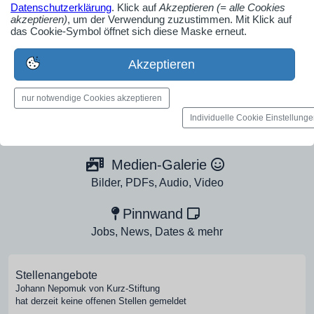
Datenschutzerklärung
. Klick auf
Akzeptieren (= alle Cookies
AdSense smARTe inArticle-Anzeige aktivieren
akzeptieren)
, um der Verwendung zuzustimmen. Mit Klick auf
das Cookie-Symbol öffnet sich diese Maske erneut.
Ob Solo-Selbsständiger, Handwerksbetrieb oder
Akzeptieren
Industrieunternehmen
Erstelle jetzt ein gratis Firmenprofil für dein Unternehmen:
nur notwendige Cookies akzeptieren
jetzt registrieren
Individuelle Cookie Einstellung
Medien-Galerie
Bilder, PDFs, Audio, Video
Pinnwand
Jobs, News, Dates & mehr
Stellenangebote
Johann Nepomuk von Kurz-Stiftung
hat derzeit keine offenen Stellen gemeldet