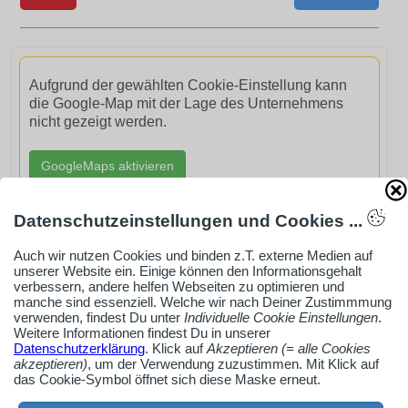
Aufgrund der gewählten Cookie-Einstellung kann
die Google-Map mit der Lage des Unternehmens
nicht gezeigt werden.
GoogleMaps aktivieren
Datenschutzeinstellungen und Cookies ...
Auch wir nutzen Cookies und binden z.T. externe Medien auf
unserer Website ein. Einige können den Informationsgehalt
AdSense smARTe inArticle-Anzeige aktivieren
verbessern, andere helfen Webseiten zu optimieren und
manche sind essenziell. Welche wir nach Deiner Zustimmmung
verwenden, findest Du unter
Individuelle Cookie Einstellungen
.
Weitere Informationen findest Du in unserer
Ob Solo-Selbsständiger, Handwerksbetrieb oder
Datenschutzerklärung
. Klick auf
Akzeptieren (= alle Cookies
Industrieunternehmen
akzeptieren)
, um der Verwendung zuzustimmen. Mit Klick auf
das Cookie-Symbol öffnet sich diese Maske erneut.
Erstelle jetzt ein gratis Firmenprofil für dein Unternehmen: