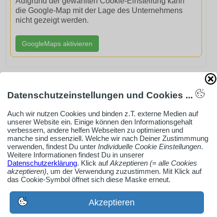
Aufgrund der gewählten Cookie-Einstellung kann
die Google-Map mit der Lage des Unternehmens
nicht gezeigt werden.
GoogleMaps aktivieren
Datenschutzeinstellungen und Cookies ...
AdSense smARTe inArticle-Anzeige aktivieren
Auch wir nutzen Cookies und binden z.T. externe Medien auf
unserer Website ein. Einige können den Informationsgehalt
verbessern, andere helfen Webseiten zu optimieren und
Ob Solo-Selbsständiger, Handwerksbetrieb oder
manche sind essenziell. Welche wir nach Deiner Zustimmmung
verwenden, findest Du unter
Individuelle Cookie Einstellungen
.
Industrieunternehmen
Weitere Informationen findest Du in unserer
Erstelle jetzt ein gratis Firmenprofil für dein Unternehmen:
Datenschutzerklärung
. Klick auf
Akzeptieren (= alle Cookies
akzeptieren)
, um der Verwendung zuzustimmen. Mit Klick auf
jetzt registrieren
das Cookie-Symbol öffnet sich diese Maske erneut.
Akzeptieren
Medien-Galerie