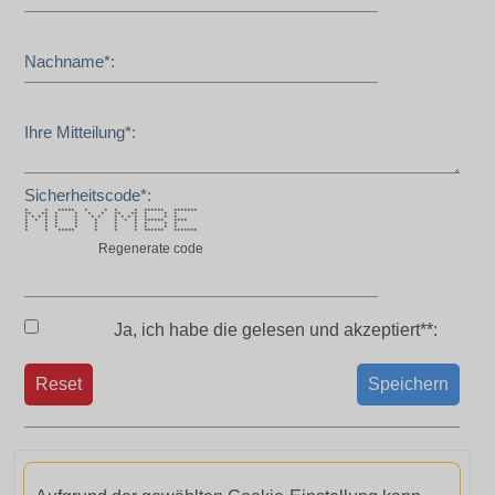
Nachname*:
Ihre Mitteilung*:
Sicherheitscode*:
* * ***** * * * * ****** *******
** ** * * * * ** ** * * *
* * * * * * * * * * * * * * *
* * * * * * * * * ****** ****
* * * * * * * * * *
* * * * * * * * * *
* * ***** * * * ****** *******
Regenerate code
Ja, ich habe die
gelesen und akzeptiert**:
Reset
Speichern