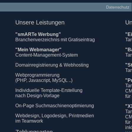
Datenschutz
Unsere Leistungen
Un
"smARTe Werbung"
"E
Branchenverzeichnis mit Gratiseintrag
Tar
"Mein Webmanager"
"B
Content-Management-System
Tar
Domainregistrierung & Webhosting
"S
Tar
Webprogrammierung
(PHP, Javascript, MySQL ..)
"P
Tar
Individuelle Template-Erstellung
CM
nach Design-Vorlage
für
On-Page Suchmaschinenoptimierung
"X
Tar
Webdesign, Logodesign, Printmedien
CM
im Teamwork
für
in
Zahlungsarten