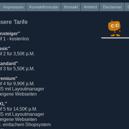
Impressum
Kontaktformular
Kontakt
Anfahrt
Disclaimer
sere Tarife
insteiger"
if 1 - kostenlos
asic"
if 2 für 3,50€ p.M.
tandard"
if 3 für 5,50€ p.M.
remium"
if 4 für 9,90€ p.M.
S mit Layoutmanager
 eigene Webseiten
XL"
if 5 für 14,50€ p.M.
S mit Layoutmanager
 eigene Webseiten
kl. einfachem Shopsystem