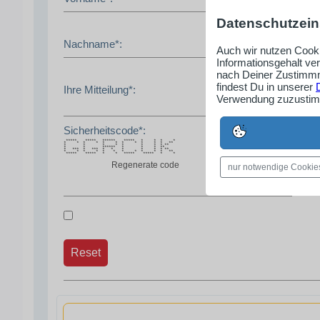
Datenschutzein
Nachname*:
Auch wir nutzen Cooki
Informationsgehalt ve
nach Deiner Zustimmm
findest Du in unserer
Ihre Mitteilung*:
Verwendung zuzustimm
Sicherheitscode*:
***** ***** ****** ***** * * * *
* * * * * * * * * * * **
* * * * * * * * **
* * ****** * * * **
* *** * *** * * * * * * **
* * * * * * * * * * * **
***** ***** * * ***** ***** * *
Regenerate code
nur notwendige Cookie
Reset