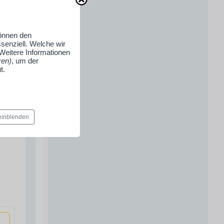
können den
senziell. Welche wir
 Weitere Informationen
ren)
, um der
t.
 einblenden