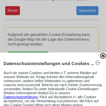
Reset
Speichern
Aufgrund der gewählten Cookie-Einstellung kann
die Google-Map mit der Lage des Unternehmens
nicht gezeigt werden.
GoogleMaps aktivieren
Datenschutzeinstellungen und Cookies ...
Auch wir nutzen Cookies und binden z.T. externe Medien auf
unserer Website ein. Einige können den Informationsgehalt
verbessern, andere helfen Webseiten zu optimieren und
manche sind essenziell. Welche wir nach Deiner Zustimmmung
AdSense smARTe inArticle-Anzeige aktivieren
verwenden, findest Du unter
Individuelle Cookie Einstellungen
.
Weitere Informationen findest Du in unserer
Datenschutzerklärung
. Klick auf
Akzeptieren (= alle Cookies
Ob Solo-Selbsständiger, Handwerksbetrieb oder
akzeptieren)
, um der Verwendung zuzustimmen. Mit Klick auf
das Cookie-Symbol öffnet sich diese Maske erneut.