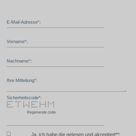
E-Mail-Adresse*:
Vorname*:
Nachname*:
Ihre Mitteilung*:
Sicherheitscode*:
******* ******* * * ******* * * * *
* * * * * * * ** **
* * * * * * * * * * *
**** * * * * **** ******* * * *
* * * * * * * * * * *
* * ** ** * * * * *
******* * * * ******* * * * *
Regenerate code
Ja, ich habe die
gelesen und akzeptiert**: