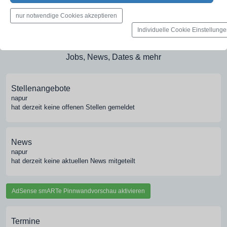
Medien-Galerie
nur notwendige Cookies akzeptieren
Bilder, PDFs, Audio, Video
Individuelle Cookie Einstellung
Pinnwand
Jobs, News, Dates & mehr
Stellenangebote
napur
hat derzeit keine offenen Stellen gemeldet
News
napur
hat derzeit keine aktuellen News mitgeteilt
AdSense smARTe Pinnwandvorschau aktivieren
Termine