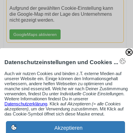
Aufgrund der gewählten Cookie-Einstellung kann
die Google-Map mit der Lage des Unternehmens
nicht gezeigt werden.
GoogleMaps aktivieren
Datenschutzeinstellungen und Cookies ...
AdSense smARTe inArticle-Anzeige aktivieren
Auch wir nutzen Cookies und binden z.T. externe Medien auf
unserer Website ein. Einige können den Informationsgehalt
verbessern, andere helfen Webseiten zu optimieren und
manche sind essenziell. Welche wir nach Deiner Zustimmmung
Ob Solo-Selbsständiger, Handwerksbetrieb oder
verwenden, findest Du unter
Individuelle Cookie Einstellungen
.
Industrieunternehmen
Weitere Informationen findest Du in unserer
Datenschutzerklärung
. Klick auf
Akzeptieren (= alle Cookies
Erstelle jetzt ein gratis Firmenprofil für dein Unternehmen:
akzeptieren)
, um der Verwendung zuzustimmen. Mit Klick auf
jetzt registrieren
das Cookie-Symbol öffnet sich diese Maske erneut.
Akzeptieren