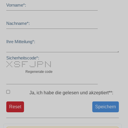
Vorname*:
Nachname*:
Ihre Mitteilung*:
Sicherheitscode*:
* * ***** ******* * ****** * *
* * * * * * * * ** *
* * * * * * * * * *
* ***** **** * ****** * * *
* * * * * * * * *
* * * * * * * * * **
* * ***** * ***** * * *
Regenerate code
Ja, ich habe die
gelesen und akzeptiert**:
Reset
Speichern