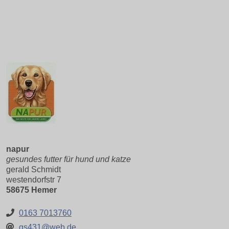
napur
gesundes futter für hund und katze
gerald Schmidt
westendorfstr 7
58675 Hemer
0163 7013760
gs431@web.de