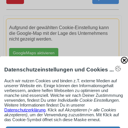
Aufgrund der gewählten Cookie-Einstellung kann
die Google-Map mit der Lage des Unternehmens
nicht gezeigt werden.
GoogleMaps aktivieren
Datenschutzeinstellungen und Cookies ...
Auch wir nutzen Cookies und binden z.T. externe Medien auf
unserer Website ein. Einige können den Informationsgehalt
AdSense smARTe inArticle-Anzeige aktivieren
verbessern, andere helfen Webseiten zu optimieren und
manche sind essenziell. Welche wir nach Deiner Zustimmmung
verwenden, findest Du unter
Individuelle Cookie Einstellungen
.
Weitere Informationen findest Du in unserer
Ob Solo-Selbsständiger, Handwerksbetrieb oder
Datenschutzerklärung
. Klick auf
Akzeptieren (= alle Cookies
Industrieunternehmen
akzeptieren)
, um der Verwendung zuzustimmen. Mit Klick auf
das Cookie-Symbol öffnet sich diese Maske erneut.
Erstelle jetzt ein gratis Firmenprofil für dein Unternehmen: