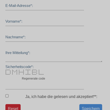
E-Mail-Adresse*:
Vorname*:
Nachname*:
Ihre Mitteilung*:
Sicherheitscode*:
****** * * * * ******* ****** *
* * ** ** * * * * * *
* * * * * * * * * * * *
* * * * * ******* * ****** *
* * * * * * * * * *
* * * * * * * * * *
****** * * * * ******* ****** *******
Regenerate code
Ja, ich habe die
gelesen und akzeptiert**:
Reset
Speichern