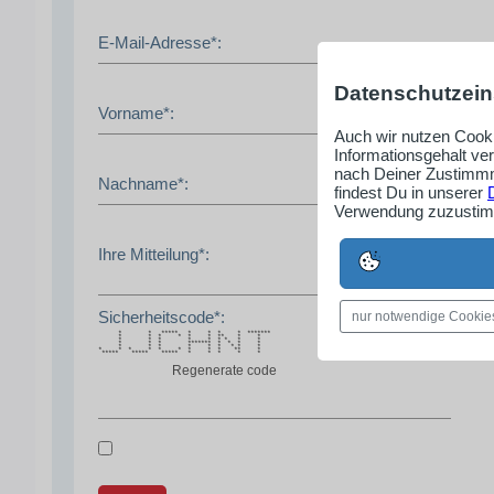
E-Mail-Adresse*:
Datenschutzein
Vorname*:
Auch wir nutzen Cooki
Informationsgehalt ve
nach Deiner Zustimmm
Nachname*:
findest Du in unserer
Verwendung zuzustimm
Ihre Mitteilung*:
Sicherheitscode*:
nur notwendige Cookie
* * ***** * * * * *******
* * * * * * ** * *
* * * * * * * * *
* * * ******* * * * *
* * * * * * * * *
* * * * * * * * * ** *
***** ***** ***** * * * * *
Regenerate code