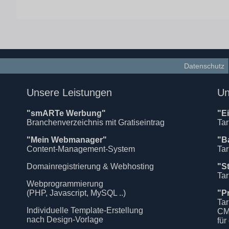
Datenschutz
Unsere Leistungen
Un
"smARTe Werbung"
"E
Branchenverzeichnis mit Gratiseintrag
Tar
"Mein Webmanager"
"B
Content-Management-System
Tar
Domainregistrierung & Webhosting
"S
Tar
Webprogrammierung
(PHP, Javascript, MySQL ..)
"P
Tar
Individuelle Template-Erstellung
CM
nach Design-Vorlage
für