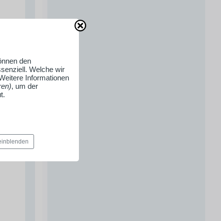
können den
senziell. Welche wir
 Weitere Informationen
ren)
, um der
t.
 einblenden