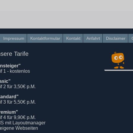
Impressum
Kontaktformular
Kontakt
Anfahrt
Disclaimer
sere Tarife
insteiger"
if 1 - kostenlos
asic"
if 2 für 3,50€ p.M.
tandard"
if 3 für 5,50€ p.M.
remium"
if 4 für 9,90€ p.M.
S mit Layoutmanager
 eigene Webseiten