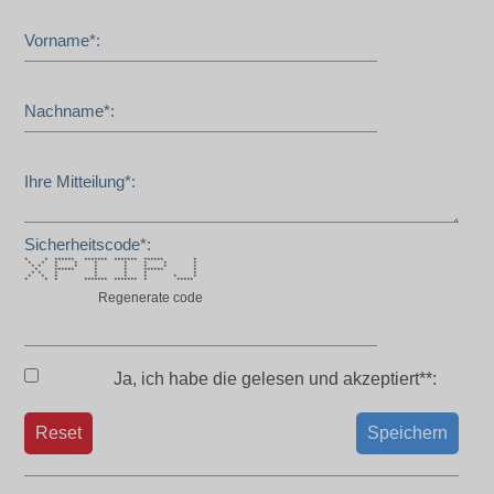
Vorname*:
Nachname*:
Ihre Mitteilung*:
Sicherheitscode*:
* * ****** ******* ******* ****** *
* * * * * * * * *
* * * * * * * * *
* ****** * * ****** *
* * * * * * *
* * * * * * * *
* * * ******* ******* * *****
Regenerate code
Ja, ich habe die
gelesen und akzeptiert**:
Reset
Speichern