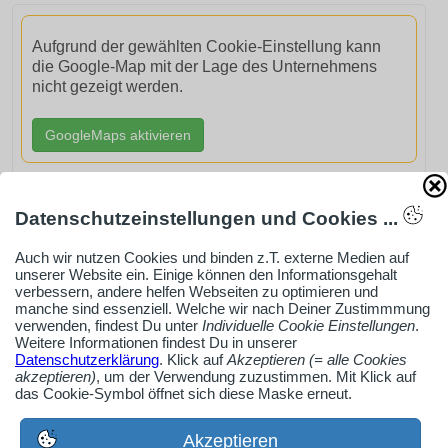
Aufgrund der gewählten Cookie-Einstellung kann
die Google-Map mit der Lage des Unternehmens
nicht gezeigt werden.
GoogleMaps aktivieren
Datenschutzeinstellungen und Cookies ...
Auch wir nutzen Cookies und binden z.T. externe Medien auf
AdSense smARTe inArticle-Anzeige aktivieren
unserer Website ein. Einige können den Informationsgehalt
verbessern, andere helfen Webseiten zu optimieren und
manche sind essenziell. Welche wir nach Deiner Zustimmmung
Ob Solo-Selbsständiger, Handwerksbetrieb oder
verwenden, findest Du unter
Individuelle Cookie Einstellungen
.
Weitere Informationen findest Du in unserer
Industrieunternehmen
Datenschutzerklärung
. Klick auf
Akzeptieren (= alle Cookies
Erstelle jetzt ein gratis Firmenprofil für dein Unternehmen:
akzeptieren)
, um der Verwendung zuzustimmen. Mit Klick auf
das Cookie-Symbol öffnet sich diese Maske erneut.
jetzt registrieren
Akzeptieren