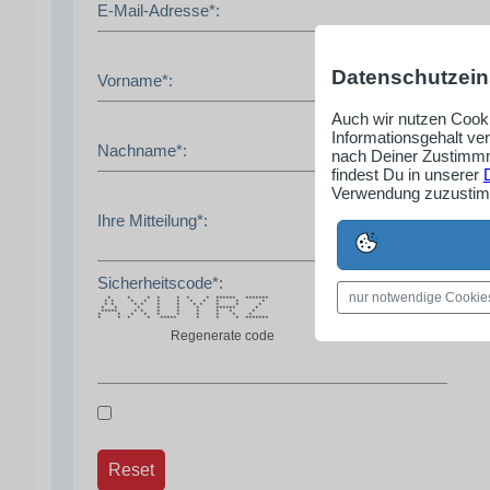
E-Mail-Adresse*:
Datenschutzein
Vorname*:
Auch wir nutzen Cooki
Informationsgehalt ve
Nachname*:
nach Deiner Zustimmm
findest Du in unserer
Verwendung zuzustimm
Ihre Mitteilung*:
Sicherheitscode*:
nur notwendige Cookie
* * * * * * * ****** *******
* * * * * * * * * * *
* * * * * * * * * * *
* * * * * * ****** *
***** * * * * * * * *
* * * * * * * * * *
* * * * ***** * * * *******
Regenerate code
Reset