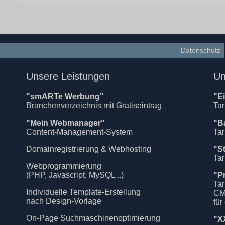
Datenschutz
Unsere Leistungen
Un
"smARTe Werbung"
"E
Branchenverzeichnis mit Gratiseintrag
Tar
"Mein Webmanager"
"B
Content-Management-System
Tar
Domainregistrierung & Webhosting
"S
Tar
Webprogrammierung
(PHP, Javascript, MySQL ..)
"P
Tar
Individuelle Template-Erstellung
CM
nach Design-Vorlage
für
On-Page Suchmaschinenoptimierung
"X