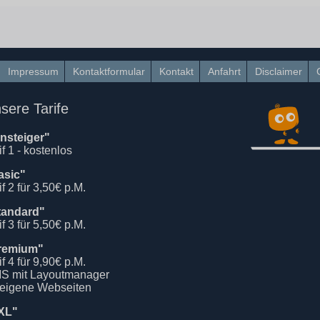
Impressum
Kontaktformular
Kontakt
Anfahrt
Disclaimer
sere Tarife
insteiger"
if 1 - kostenlos
asic"
if 2 für 3,50€ p.M.
tandard"
if 3 für 5,50€ p.M.
remium"
if 4 für 9,90€ p.M.
S mit Layoutmanager
 eigene Webseiten
XL"