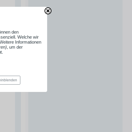
können den
senziell. Welche wir
 Weitere Informationen
ren)
, um der
t.
 einblenden