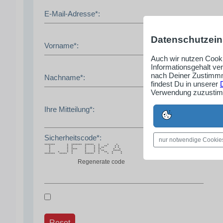
E-Mail-Adresse*:
Datenschutzein
Vorname*:
Auch wir nutzen Cooki
Informationsgehalt ve
nach Deiner Zustimmm
Nachname*:
findest Du in unserer
Verwendung zuzustimm
Ihre Mitteilung*:
Sicherheitscode*:
nur notwendige Cookie
******* * ******* ****** * * *
* * * * * * ** * *
* * * * * * ** * *
* * **** * * ** * *
* * * * * * ** *****
* * * * * * * ** * *
******* ***** * ****** * * * *
Regenerate code
Reset