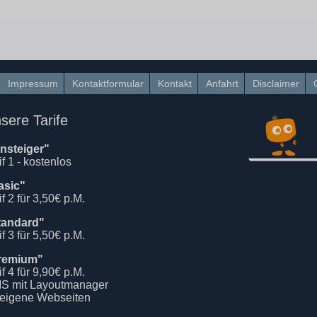
Impressum
Kontaktformular
Kontakt
Anfahrt
Disclaimer
sere Tarife
insteiger"
if 1 - kostenlos
asic"
if 2 für 3,50€ p.M.
tandard"
if 3 für 5,50€ p.M.
remium"
if 4 für 9,90€ p.M.
S mit Layoutmanager
 eigene Webseiten