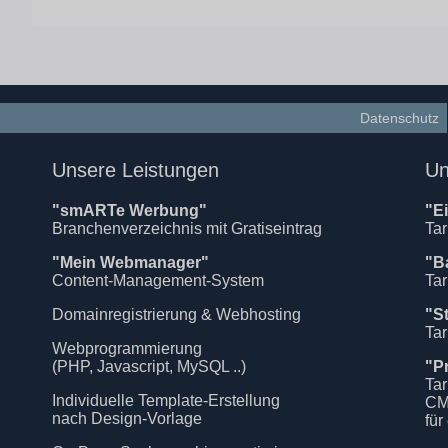
Datenschutz
Unsere Leistungen
Un
"smARTe Werbung"
"E
Branchenverzeichnis mit Gratiseintrag
Tar
"Mein Webmanager"
"B
Content-Management-System
Tar
Domainregistrierung & Webhosting
"S
Tar
Webprogrammierung
(PHP, Javascript, MySQL ..)
"P
Tar
Individuelle Template-Erstellung
CM
nach Design-Vorlage
für