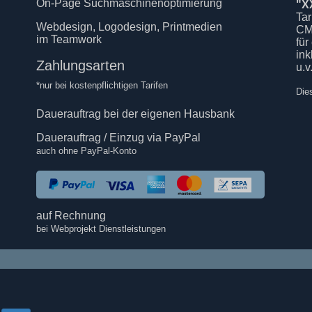
On-Page Suchmaschinenoptimierung
"X
Tar
Webdesign, Logodesign, Printmedien
CM
im Teamwork
für
in
Zahlungsarten
u.v
*nur bei kostenpflichtigen Tarifen
Die
Dauerauftrag bei der eigenen Hausbank
Dauerauftrag / Einzug via PayPal
auch ohne PayPal-Konto
auf Rechnung
bei Webprojekt Dienstleistungen