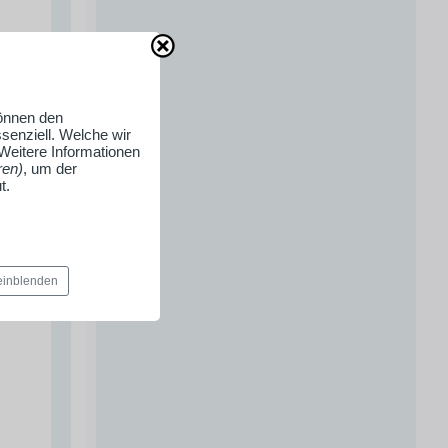
können den
senziell. Welche wir
 Weitere Informationen
ren)
, um der
t.
 einblenden