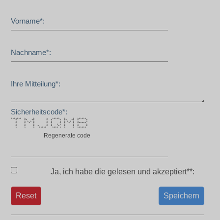
Vorname*:
Nachname*:
Ihre Mitteilung*:
Sicherheitscode*:
******* * * * ***** * * ******
* ** ** * * * ** ** * *
* * * * * * * * * * * * * *
* * * * * * * * * * ******
* * * * * * * * * * *
* * * * * * * * * * *
* * * ***** **** * * * ******
Regenerate code
Ja, ich habe die
gelesen und akzeptiert**:
Reset
Speichern