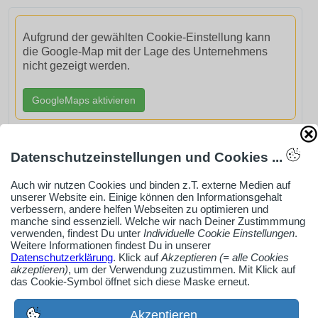
Aufgrund der gewählten Cookie-Einstellung kann
die Google-Map mit der Lage des Unternehmens
nicht gezeigt werden.
GoogleMaps aktivieren
Datenschutzeinstellungen und Cookies ...
Auch wir nutzen Cookies und binden z.T. externe Medien auf
AdSense smARTe inArticle-Anzeige aktivieren
unserer Website ein. Einige können den Informationsgehalt
verbessern, andere helfen Webseiten zu optimieren und
manche sind essenziell. Welche wir nach Deiner Zustimmmung
verwenden, findest Du unter
Individuelle Cookie Einstellungen
.
Ob Solo-Selbsständiger, Handwerksbetrieb oder
Weitere Informationen findest Du in unserer
Industrieunternehmen
Datenschutzerklärung
. Klick auf
Akzeptieren (= alle Cookies
akzeptieren)
, um der Verwendung zuzustimmen. Mit Klick auf
Erstelle jetzt ein gratis Firmenprofil für dein Unternehmen:
das Cookie-Symbol öffnet sich diese Maske erneut.
jetzt registrieren
Akzeptieren