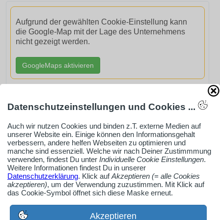
Aufgrund der gewählten Cookie-Einstellung kann
die Google-Map mit der Lage des Unternehmens
nicht gezeigt werden.
GoogleMaps aktivieren
Datenschutzeinstellungen und Cookies ...
Auch wir nutzen Cookies und binden z.T. externe Medien auf
AdSense smARTe inArticle-Anzeige aktivieren
unserer Website ein. Einige können den Informationsgehalt
verbessern, andere helfen Webseiten zu optimieren und
manche sind essenziell. Welche wir nach Deiner Zustimmmung
Ob Solo-Selbsständiger, Handwerksbetrieb oder
verwenden, findest Du unter
Individuelle Cookie Einstellungen
.
Weitere Informationen findest Du in unserer
Industrieunternehmen
Datenschutzerklärung
. Klick auf
Akzeptieren (= alle Cookies
Erstelle jetzt ein gratis Firmenprofil für dein Unternehmen:
akzeptieren)
, um der Verwendung zuzustimmen. Mit Klick auf
das Cookie-Symbol öffnet sich diese Maske erneut.
jetzt registrieren
Akzeptieren