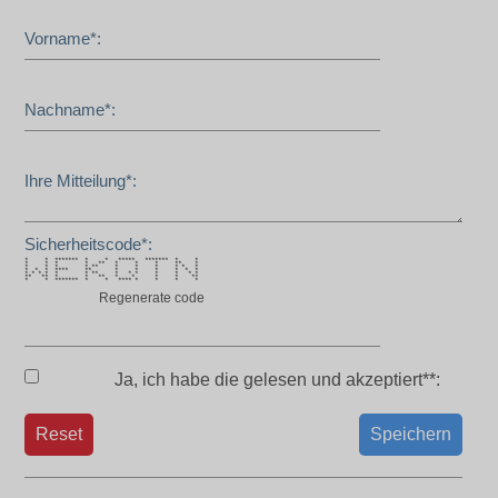
Vorname*:
Nachname*:
Ihre Mitteilung*:
Sicherheitscode*:
* * ******* * * ***** ******* * *
* * * * ** * * * ** *
* * * * ** * * * * * *
* * * **** ** * * * * * *
* * * * * * ** * * * * * * *
** ** * * ** * * * * **
* * ******* * * **** * * * *
Regenerate code
Ja, ich habe die
gelesen und akzeptiert**:
Reset
Speichern