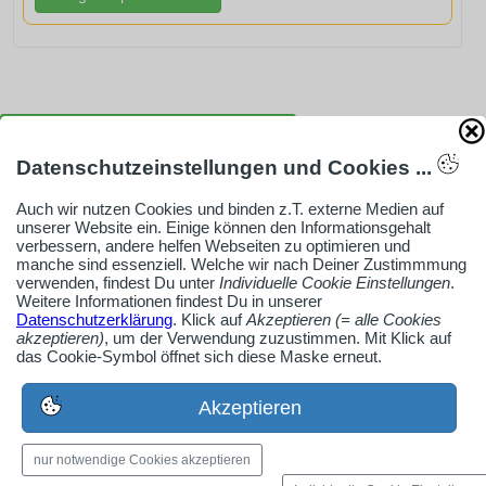
AdSense smARTe inArticle-Anzeige aktivieren
Datenschutzeinstellungen und Cookies ...
Ob Solo-Selbsständiger, Handwerksbetrieb oder
Auch wir nutzen Cookies und binden z.T. externe Medien auf
unserer Website ein. Einige können den Informationsgehalt
Industrieunternehmen
verbessern, andere helfen Webseiten zu optimieren und
Erstelle jetzt ein gratis Firmenprofil für dein Unternehmen:
manche sind essenziell. Welche wir nach Deiner Zustimmmung
verwenden, findest Du unter
Individuelle Cookie Einstellungen
.
jetzt registrieren
Weitere Informationen findest Du in unserer
Datenschutzerklärung
. Klick auf
Akzeptieren (= alle Cookies
akzeptieren)
, um der Verwendung zuzustimmen. Mit Klick auf
das Cookie-Symbol öffnet sich diese Maske erneut.
Medien-Galerie
Bilder, PDFs, Audio, Video
Akzeptieren
nur notwendige Cookies akzeptieren