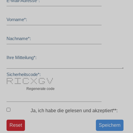
E-Mail-Adresse*:
Vorname*:
Nachname*:
Ihre Mitteilung*:
Sicherheitscode*:
****** ******* ***** * * ***** * *
* * * * * * * * * * *
* * * * * * * * *
****** * * * * * *
* * * * * * * *** * *
* * * * * * * * * * *
* * ******* ***** * * ***** *
Regenerate code
Ja, ich habe die
gelesen und akzeptiert**:
Reset
Speichern