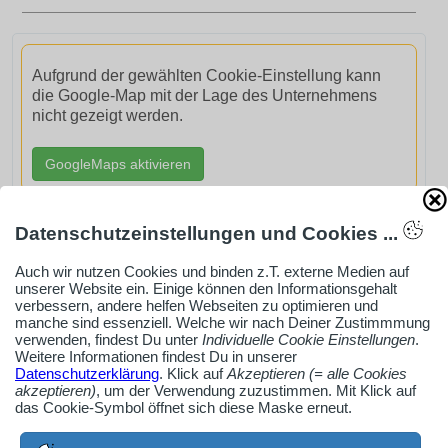
Aufgrund der gewählten Cookie-Einstellung kann
die Google-Map mit der Lage des Unternehmens
nicht gezeigt werden.
GoogleMaps aktivieren
Datenschutzeinstellungen und Cookies ...
Auch wir nutzen Cookies und binden z.T. externe Medien auf
unserer Website ein. Einige können den Informationsgehalt
AdSense smARTe inArticle-Anzeige aktivieren
verbessern, andere helfen Webseiten zu optimieren und
manche sind essenziell. Welche wir nach Deiner Zustimmmung
verwenden, findest Du unter
Individuelle Cookie Einstellungen
.
Ob Solo-Selbsständiger, Handwerksbetrieb oder
Weitere Informationen findest Du in unserer
Datenschutzerklärung
. Klick auf
Akzeptieren (= alle Cookies
Industrieunternehmen
akzeptieren)
, um der Verwendung zuzustimmen. Mit Klick auf
Erstelle jetzt ein gratis Firmenprofil für dein Unternehmen:
das Cookie-Symbol öffnet sich diese Maske erneut.
jetzt registrieren