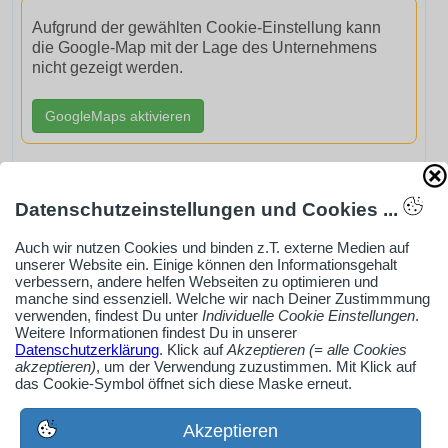
Aufgrund der gewählten Cookie-Einstellung kann
die Google-Map mit der Lage des Unternehmens
nicht gezeigt werden.
GoogleMaps aktivieren
Datenschutzeinstellungen und Cookies ...
AdSense smARTe inArticle-Anzeige aktivieren
Auch wir nutzen Cookies und binden z.T. externe Medien auf
unserer Website ein. Einige können den Informationsgehalt
verbessern, andere helfen Webseiten zu optimieren und
manche sind essenziell. Welche wir nach Deiner Zustimmmung
Ob Solo-Selbsständiger, Handwerksbetrieb oder
verwenden, findest Du unter
Individuelle Cookie Einstellungen
.
Industrieunternehmen
Weitere Informationen findest Du in unserer
Datenschutzerklärung
. Klick auf
Akzeptieren (= alle Cookies
Erstelle jetzt ein gratis Firmenprofil für dein Unternehmen:
akzeptieren)
, um der Verwendung zuzustimmen. Mit Klick auf
jetzt registrieren
das Cookie-Symbol öffnet sich diese Maske erneut.
Akzeptieren