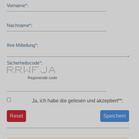
Vorname*:
Nachname*:
Ihre Mitteilung*:
Sicherheitscode*:
****** ****** * * ******* * *
* * * * * * * * * *
* * * * * * * * * *
****** ****** * * * **** * * *
* * * * * * * * * * *****
* * * * ** ** * * * * *
* * * * * * * ***** * *
Regenerate code
Ja, ich habe die
gelesen und akzeptiert**:
Reset
Speichern