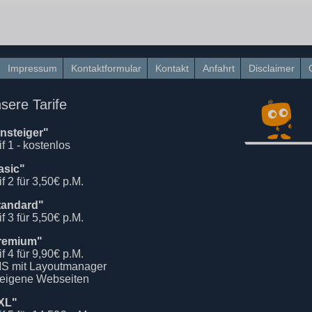
Impressum
Kontaktformular
Kontakt
Anfahrt
Disclaimer
sere Tarife
insteiger"
if 1 - kostenlos
asic"
if 2 für 3,50€ p.M.
tandard"
if 3 für 5,50€ p.M.
remium"
if 4 für 9,90€ p.M.
S mit Layoutmanager
 eigene Webseiten
XL"