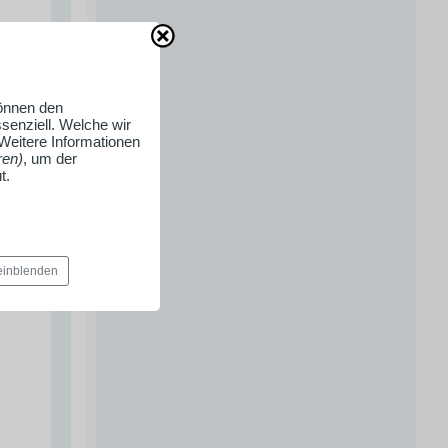
können den
senziell. Welche wir
 Weitere Informationen
ren)
, um der
t.
 einblenden