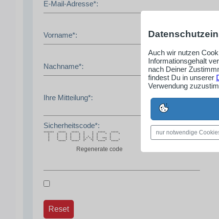
E-Mail-Adresse*:
Datenschutzein
Vorname*:
Auch wir nutzen Cooki
Informationsgehalt ve
Nachname*:
nach Deiner Zustimmm
findest Du in unserer
Verwendung zuzustimm
Ihre Mitteilung*:
Sicherheitscode*:
nur notwendige Cookie
******* ***** ***** * * ***** *****
* * * * * * * * * * *
* * * * * * * * *
* * * * * * * * * *
* * * * * * * * * * *** *
* * * * * ** ** * * * *
* ***** ***** * * ***** *****
Regenerate code
Reset