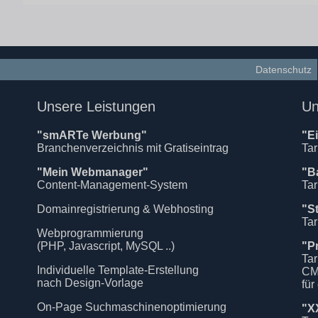
Datenschutz
Unsere Leistungen
Un
"smARTe Werbung"
"E
Branchenverzeichnis mit Gratiseintrag
Tar
"Mein Webmanager"
"B
Content-Management-System
Tar
Domainregistrierung & Webhosting
"S
Tar
Webprogrammierung
(PHP, Javascript, MySQL ..)
"P
Tar
Individuelle Template-Erstellung
CM
nach Design-Vorlage
für
On-Page Suchmaschinenoptimierung
"X