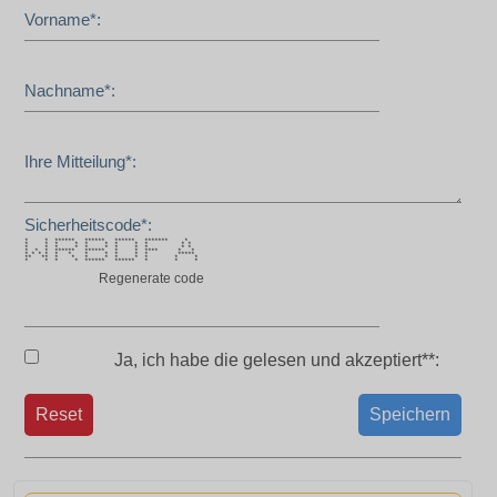
Vorname*:
Nachname*:
Ihre Mitteilung*:
Sicherheitscode*:
* * ****** ****** ****** ******* *
* * * * * * * * * * *
* * * * * * * * * * *
* * * ****** ****** * * **** * *
* * * * * * * * * * * *****
** ** * * * * * * * * *
* * * * ****** ****** * * *
Regenerate code
Ja, ich habe die
gelesen und akzeptiert**:
Reset
Speichern