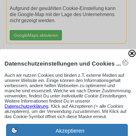
Aufgrund der gewählten Cookie-Einstellung kann
die Google-Map mit der Lage des Unternehmens
nicht gezeigt werden.
GoogleMaps aktivieren
Datenschutzeinstellungen und Cookies ...
AdSense smARTe inArticle-Anzeige aktivieren
Auch wir nutzen Cookies und binden z.T. externe Medien auf
unserer Website ein. Einige können den Informationsgehalt
verbessern, andere helfen Webseiten zu optimieren und
manche sind essenziell. Welche wir nach Deiner Zustimmmung
Ob Solo-Selbsständiger, Handwerksbetrieb oder
verwenden, findest Du unter
Individuelle Cookie Einstellungen
.
Industrieunternehmen
Weitere Informationen findest Du in unserer
Datenschutzerklärung
. Klick auf
Akzeptieren (= alle Cookies
Erstelle jetzt ein gratis Firmenprofil für dein Unternehmen:
akzeptieren)
, um der Verwendung zuzustimmen. Mit Klick auf
jetzt registrieren
das Cookie-Symbol öffnet sich diese Maske erneut.
Akzeptieren