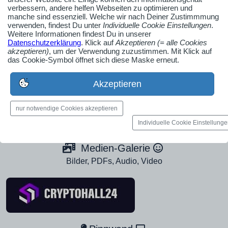
verbessern, andere helfen Webseiten zu optimieren und
manche sind essenziell. Welche wir nach Deiner Zustimmmung
verwenden, findest Du unter
Individuelle Cookie Einstellungen
.
Weitere Informationen findest Du in unserer
AdSense smARTe inArticle-Anzeige aktivieren
Datenschutzerklärung
. Klick auf
Akzeptieren (= alle Cookies
akzeptieren)
, um der Verwendung zuzustimmen. Mit Klick auf
das Cookie-Symbol öffnet sich diese Maske erneut.
Ob Solo-Selbsständiger, Handwerksbetrieb oder
Industrieunternehmen
Akzeptieren
Erstelle jetzt ein gratis Firmenprofil für dein Unternehmen:
jetzt registrieren
nur notwendige Cookies akzeptieren
Individuelle Cookie Einstellung
Medien-Galerie
Bilder, PDFs, Audio, Video