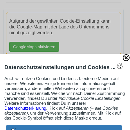
Aufgrund der gewählten Cookie-Einstellung kann
die Google-Map mit der Lage des Unternehmens
nicht gezeigt werden.
GoogleMaps aktivieren
Datenschutzeinstellungen und Cookies ...
Auch wir nutzen Cookies und binden z.T. externe Medien auf
AdSense smARTe inArticle-Anzeige aktivieren
unserer Website ein. Einige können den Informationsgehalt
verbessern, andere helfen Webseiten zu optimieren und
manche sind essenziell. Welche wir nach Deiner Zustimmmung
verwenden, findest Du unter
Individuelle Cookie Einstellungen
.
Ob Solo-Selbsständiger, Handwerksbetrieb oder
Weitere Informationen findest Du in unserer
Datenschutzerklärung
. Klick auf
Akzeptieren (= alle Cookies
Industrieunternehmen
akzeptieren)
, um der Verwendung zuzustimmen. Mit Klick auf
Erstelle jetzt ein gratis Firmenprofil für dein Unternehmen:
das Cookie-Symbol öffnet sich diese Maske erneut.
jetzt registrieren