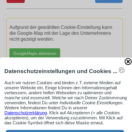
Aufgrund der gewählten Cookie-Einstellung kann
die Google-Map mit der Lage des Unternehmens
nicht gezeigt werden.
GoogleMaps aktivieren
Datenschutzeinstellungen und Cookies ...
Auch wir nutzen Cookies und binden z.T. externe Medien auf
unserer Website ein. Einige können den Informationsgehalt
AdSense smARTe inArticle-Anzeige aktivieren
verbessern, andere helfen Webseiten zu optimieren und
manche sind essenziell. Welche wir nach Deiner Zustimmmung
verwenden, findest Du unter
Individuelle Cookie Einstellungen
.
Weitere Informationen findest Du in unserer
Ob Solo-Selbsständiger, Handwerksbetrieb oder
Datenschutzerklärung
. Klick auf
Akzeptieren (= alle Cookies
Industrieunternehmen
akzeptieren)
, um der Verwendung zuzustimmen. Mit Klick auf
das Cookie-Symbol öffnet sich diese Maske erneut.
Erstelle jetzt ein gratis Firmenprofil für dein Unternehmen: