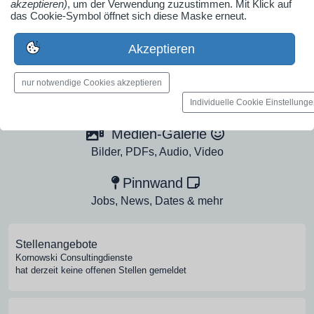
akzeptieren)
, um der Verwendung zuzustimmen. Mit Klick auf
das Cookie-Symbol öffnet sich diese Maske erneut.
Ob Solo-Selbsständiger, Handwerksbetrieb oder
Industrieunternehmen
Akzeptieren
Erstelle jetzt ein gratis Firmenprofil für dein Unternehmen:
jetzt registrieren
nur notwendige Cookies akzeptieren
Individuelle Cookie Einstellung
Medien-Galerie
Bilder, PDFs, Audio, Video
Pinnwand
Jobs, News, Dates & mehr
Stellenangebote
Kornowski Consultingdienste
hat derzeit keine offenen Stellen gemeldet