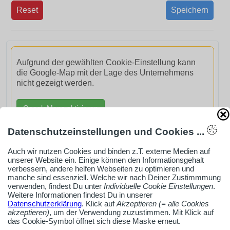
Reset
Speichern
Aufgrund der gewählten Cookie-Einstellung kann
die Google-Map mit der Lage des Unternehmens
nicht gezeigt werden.
GoogleMaps aktivieren
Datenschutzeinstellungen und Cookies ...
Auch wir nutzen Cookies und binden z.T. externe Medien auf
unserer Website ein. Einige können den Informationsgehalt
verbessern, andere helfen Webseiten zu optimieren und
AdSense smARTe inArticle-Anzeige aktivieren
manche sind essenziell. Welche wir nach Deiner Zustimmmung
verwenden, findest Du unter
Individuelle Cookie Einstellungen
.
Weitere Informationen findest Du in unserer
Datenschutzerklärung
. Klick auf
Akzeptieren (= alle Cookies
Ob Solo-Selbsständiger, Handwerksbetrieb oder
akzeptieren)
, um der Verwendung zuzustimmen. Mit Klick auf
Industrieunternehmen
das Cookie-Symbol öffnet sich diese Maske erneut.