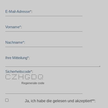
E-Mail-Adresse*:
Vorname*:
Nachname*:
Ihre Mitteilung*:
Sicherheitscode*:
***** ******* * * ***** ****** *****
* * * * * * * * * * *
* * * * * * * * *
* * ******* * * * * *
* * * * * *** * * * * *
* * * * * * * * * * *
***** ******* * * ***** ****** **** *
Regenerate code
Ja, ich habe die
gelesen und akzeptiert**: