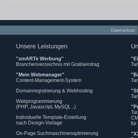
Datenschutz
Unsere Leistungen
Un
"smARTe Werbung"
"E
Branchenverzeichnis mit Gratiseintrag
Tar
"Mein Webmanager"
"B
Content-Management-System
Tar
Domainregistrierung & Webhosting
"S
Tar
Webprogrammierung
(PHP, Javascript, MySQL ..)
"P
Tar
Individuelle Template-Erstellung
CM
nach Design-Vorlage
für
On-Page Suchmaschinenoptimierung
"X