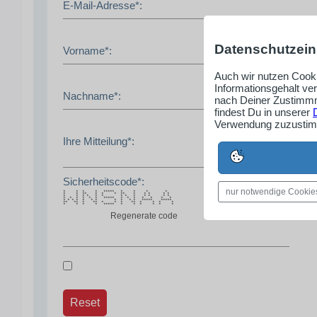
E-Mail-Adresse*:
Datenschutzein
Vorname*:
Auch wir nutzen Cooki
Informationsgehalt ve
Nachname*:
nach Deiner Zustimmm
findest Du in unserer
Verwendung zuzustimm
Ihre Mitteilung*:
Sicherheitscode*:
nur notwendige Cookie
* * * * ***** * * * *
* * ** * * * ** * * * * *
* * * * * * * * * * * * *
* * * * * * ***** * * * * * * *
* * * * * * * * * * * ***** *****
** ** * ** * * * ** * * * *
* * * * ***** * * * * * *
Regenerate code
Reset