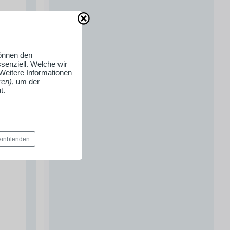
können den
senziell. Welche wir
 Weitere Informationen
ren)
, um der
t.
 einblenden