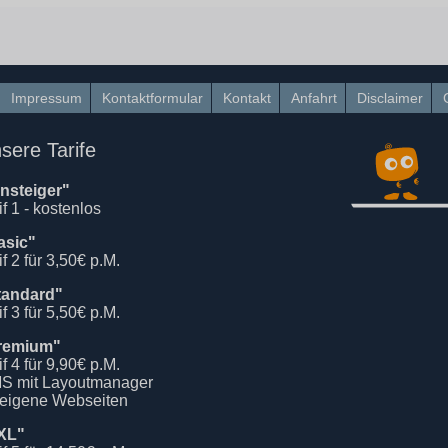
Impressum
Kontaktformular
Kontakt
Anfahrt
Disclaimer
sere Tarife
insteiger"
if 1 - kostenlos
asic"
if 2 für 3,50€ p.M.
tandard"
if 3 für 5,50€ p.M.
remium"
if 4 für 9,90€ p.M.
S mit Layoutmanager
 eigene Webseiten
XL"