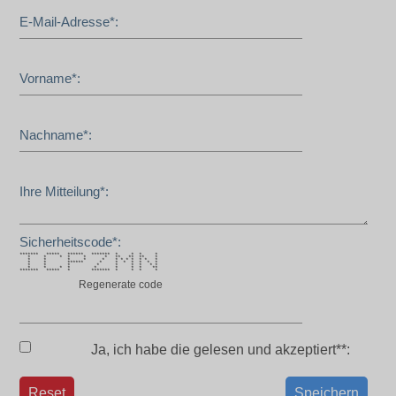
E-Mail-Adresse*:
Vorname*:
Nachname*:
Ihre Mitteilung*:
Sicherheitscode*:
******* ***** ****** ******* * * * *
* * * * * * ** ** ** *
* * * * * * * * * * * *
* * ****** * * * * * * *
* * * * * * * * *
* * * * * * * * **
******* ***** * ******* * * * *
Regenerate code
Ja, ich habe die
gelesen und akzeptiert**:
Reset
Speichern