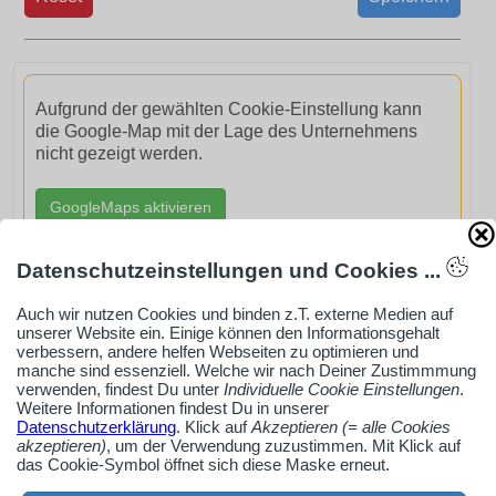
Aufgrund der gewählten Cookie-Einstellung kann
die Google-Map mit der Lage des Unternehmens
nicht gezeigt werden.
GoogleMaps aktivieren
Datenschutzeinstellungen und Cookies ...
Auch wir nutzen Cookies und binden z.T. externe Medien auf
unserer Website ein. Einige können den Informationsgehalt
AdSense smARTe inArticle-Anzeige aktivieren
verbessern, andere helfen Webseiten zu optimieren und
manche sind essenziell. Welche wir nach Deiner Zustimmmung
verwenden, findest Du unter
Individuelle Cookie Einstellungen
.
Weitere Informationen findest Du in unserer
Ob Solo-Selbsständiger, Handwerksbetrieb oder
Datenschutzerklärung
. Klick auf
Akzeptieren (= alle Cookies
Industrieunternehmen
akzeptieren)
, um der Verwendung zuzustimmen. Mit Klick auf
das Cookie-Symbol öffnet sich diese Maske erneut.
Erstelle jetzt ein gratis Firmenprofil für dein Unternehmen: