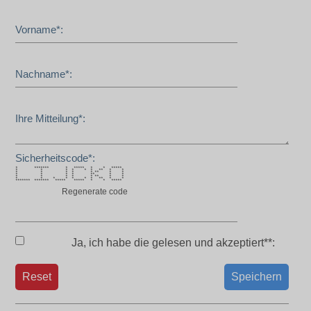
Vorname*:
Nachname*:
Ihre Mitteilung*:
Sicherheitscode*:
* ******* * ***** * * *****
* * * * * * ** * *
* * * * * ** * *
* * * * ** * *
* * * * * ** * *
* * * * * * * ** * *
******* ******* ***** ***** * * *****
Regenerate code
Ja, ich habe die
gelesen und akzeptiert**:
Reset
Speichern