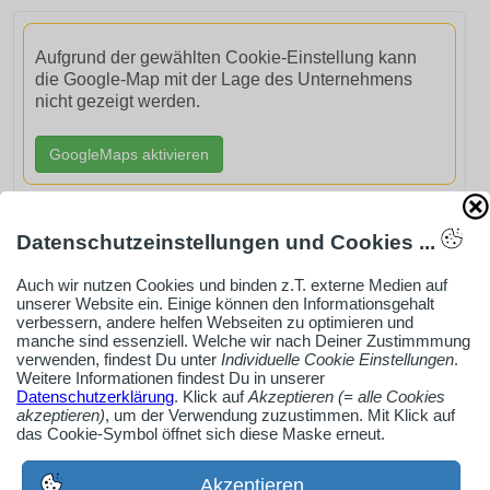
Aufgrund der gewählten Cookie-Einstellung kann
die Google-Map mit der Lage des Unternehmens
nicht gezeigt werden.
GoogleMaps aktivieren
Datenschutzeinstellungen und Cookies ...
Auch wir nutzen Cookies und binden z.T. externe Medien auf
AdSense smARTe inArticle-Anzeige aktivieren
unserer Website ein. Einige können den Informationsgehalt
verbessern, andere helfen Webseiten zu optimieren und
manche sind essenziell. Welche wir nach Deiner Zustimmmung
verwenden, findest Du unter
Individuelle Cookie Einstellungen
.
Ob Solo-Selbsständiger, Handwerksbetrieb oder
Weitere Informationen findest Du in unserer
Industrieunternehmen
Datenschutzerklärung
. Klick auf
Akzeptieren (= alle Cookies
akzeptieren)
, um der Verwendung zuzustimmen. Mit Klick auf
Erstelle jetzt ein gratis Firmenprofil für dein Unternehmen:
das Cookie-Symbol öffnet sich diese Maske erneut.
jetzt registrieren
Akzeptieren