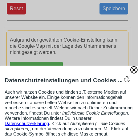
Reset
Speichern
Aufgrund der gewählten Cookie-Einstellung kann
die Google-Map mit der Lage des Unternehmens
nicht gezeigt werden.
GoogleMaps aktivieren
Datenschutzeinstellungen und Cookies ...
Auch wir nutzen Cookies und binden z.T. externe Medien auf
unserer Website ein. Einige können den Informationsgehalt
verbessern, andere helfen Webseiten zu optimieren und
AdSense smARTe inArticle-Anzeige aktivieren
manche sind essenziell. Welche wir nach Deiner Zustimmmung
verwenden, findest Du unter
Individuelle Cookie Einstellungen
.
Weitere Informationen findest Du in unserer
Datenschutzerklärung
. Klick auf
Akzeptieren (= alle Cookies
Ob Solo-Selbsständiger, Handwerksbetrieb oder
akzeptieren)
, um der Verwendung zuzustimmen. Mit Klick auf
Industrieunternehmen
das Cookie-Symbol öffnet sich diese Maske erneut.