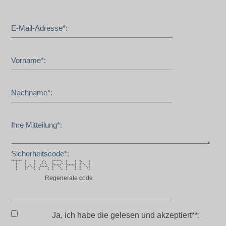
E-Mail-Adresse*:
Vorname*:
Nachname*:
Ihre Mitteilung*:
Sicherheitscode*:
******* * * * ****** * * * *
* * * * * * * * * ** *
* * * * * * * * * * * *
* * * * * * ****** ******* * * *
* * * * * ***** * * * * * * *
* ** ** * * * * * * * **
* * * * * * * * * * *
Regenerate code
Ja, ich habe die
gelesen und akzeptiert**: