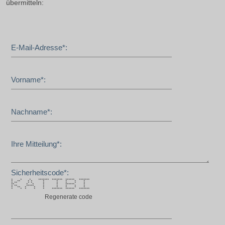
übermitteln:
E-Mail-Adresse*:
Vorname*:
Nachname*:
Ihre Mitteilung*:
Sicherheitscode*:
* * * ******* ******* ****** *******
* ** * * * * * * *
* ** * * * * * * *
** * * * * ****** *
* ** ***** * * * * *
* ** * * * * * * *
* * * * * ******* ****** *******
Regenerate code