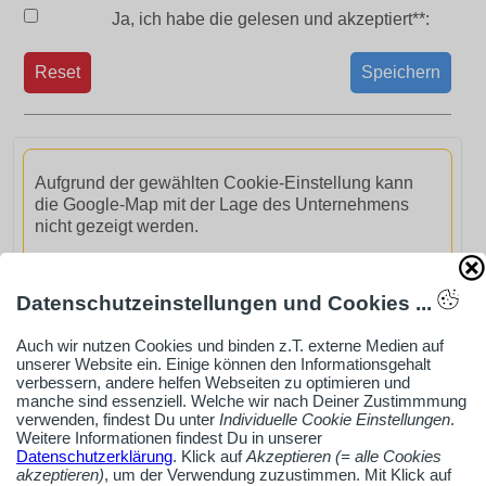
Ja, ich habe die
gelesen und akzeptiert**:
Reset
Speichern
Aufgrund der gewählten Cookie-Einstellung kann
die Google-Map mit der Lage des Unternehmens
nicht gezeigt werden.
GoogleMaps aktivieren
Datenschutzeinstellungen und Cookies ...
Auch wir nutzen Cookies und binden z.T. externe Medien auf
unserer Website ein. Einige können den Informationsgehalt
verbessern, andere helfen Webseiten zu optimieren und
manche sind essenziell. Welche wir nach Deiner Zustimmmung
AdSense smARTe inArticle-Anzeige aktivieren
verwenden, findest Du unter
Individuelle Cookie Einstellungen
.
Weitere Informationen findest Du in unserer
Datenschutzerklärung
. Klick auf
Akzeptieren (= alle Cookies
akzeptieren)
, um der Verwendung zuzustimmen. Mit Klick auf
Ob Solo-Selbsständiger, Handwerksbetrieb oder