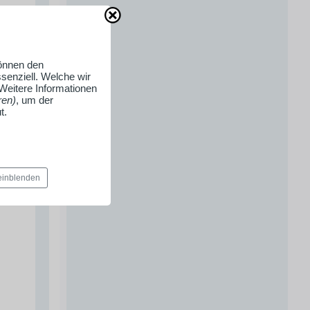
können den
senziell. Welche wir
 Weitere Informationen
ren)
, um der
t.
 einblenden