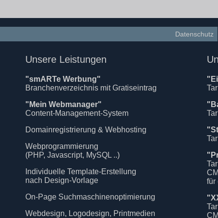
Datenschutz
Unsere Leistungen
Un
"smARTe Werbung"
"E
Branchenverzeichnis mit Gratiseintrag
Tar
"Mein Webmanager"
"B
Content-Management-System
Tar
Domainregistrierung & Webhosting
"S
Tar
Webprogrammierung
(PHP, Javascript, MySQL ..)
"P
Tar
Individuelle Template-Erstellung
CM
nach Design-Vorlage
für
On-Page Suchmaschinenoptimierung
"X
Tar
Webdesign, Logodesign, Printmedien
CM