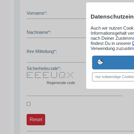
Vorname*:
Datenschutzein
Auch wir nutzen Cooki
Nachname*:
Informationsgehalt ve
nach Deiner Zustimmm
findest Du in unserer
Verwendung zuzustimm
Ihre Mitteilung*:
Sicherheitscode*:
******* ******* ******* * * ***** * *
* * * * * * * * *
* * * * * * * * *
**** **** **** * * * * *
nur notwendige Cookie
* * * * * * * * * *
* * * * * * * * *
******* ******* ******* ***** **** * * *
Regenerate code
Reset