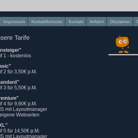
Impressum
Kontaktformular
Kontakt
Anfahrt
Disclaimer
sere Tarife
insteiger"
if 1 - kostenlos
asic"
if 2 für 3,50€ p.M.
tandard"
if 3 für 5,50€ p.M.
remium"
if 4 für 9,90€ p.M.
S mit Layoutmanager
 eigene Webseiten
XL"
if 5 für 14,50€ p.M.
S mit Layoutmanager