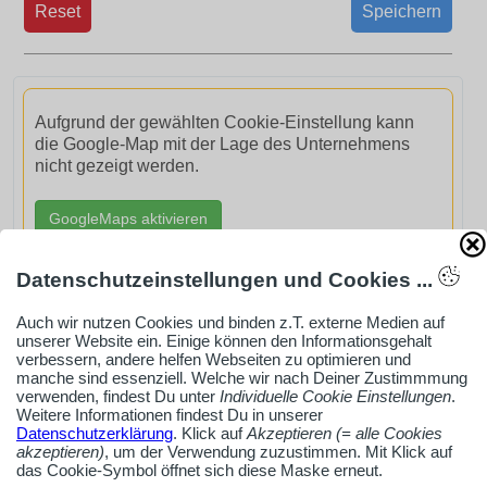
Reset
Speichern
Aufgrund der gewählten Cookie-Einstellung kann
die Google-Map mit der Lage des Unternehmens
nicht gezeigt werden.
GoogleMaps aktivieren
Datenschutzeinstellungen und Cookies ...
Auch wir nutzen Cookies und binden z.T. externe Medien auf
unserer Website ein. Einige können den Informationsgehalt
AdSense smARTe inArticle-Anzeige aktivieren
verbessern, andere helfen Webseiten zu optimieren und
manche sind essenziell. Welche wir nach Deiner Zustimmmung
verwenden, findest Du unter
Individuelle Cookie Einstellungen
.
Weitere Informationen findest Du in unserer
Ob Solo-Selbsständiger, Handwerksbetrieb oder
Datenschutzerklärung
. Klick auf
Akzeptieren (= alle Cookies
akzeptieren)
, um der Verwendung zuzustimmen. Mit Klick auf
Industrieunternehmen
das Cookie-Symbol öffnet sich diese Maske erneut.
Erstelle jetzt ein gratis Firmenprofil für dein Unternehmen: