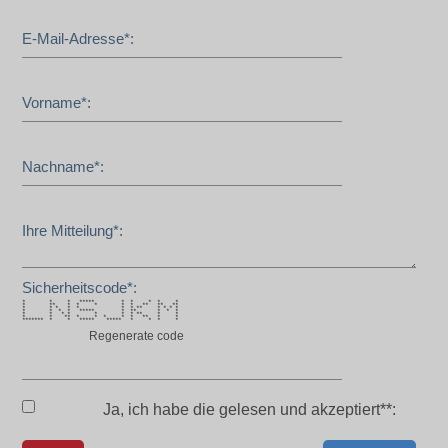
E-Mail-Adresse*:
Vorname*:
Nachname*:
Ihre Mitteilung*:
Sicherheitscode*:
* * * ***** * * * * *
* ** * * * * * ** ** **
* * * * * * * ** * * * *
* * * * ***** * ** * * *
* * * * * * * ** * *
* * ** * * * * * ** * *
******* * * ***** ***** * * * *
Regenerate code
Ja, ich habe die
gelesen und akzeptiert**: