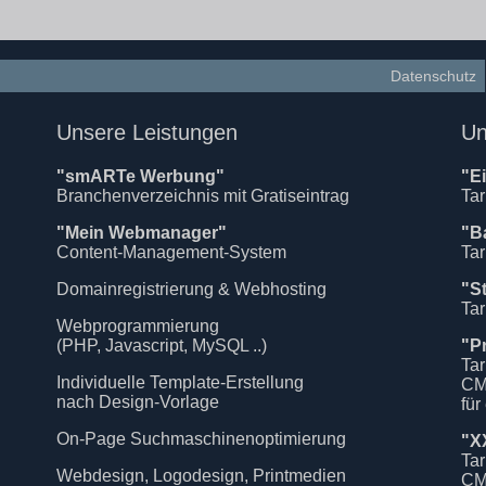
Datenschutz
Unsere Leistungen
Un
"smARTe Werbung"
"E
Branchenverzeichnis mit Gratiseintrag
Tar
"Mein Webmanager"
"B
Content-Management-System
Tar
Domainregistrierung & Webhosting
"S
Tar
Webprogrammierung
(PHP, Javascript, MySQL ..)
"P
Tar
Individuelle Template-Erstellung
CM
nach Design-Vorlage
für
On-Page Suchmaschinenoptimierung
"X
Tar
Webdesign, Logodesign, Printmedien
CM