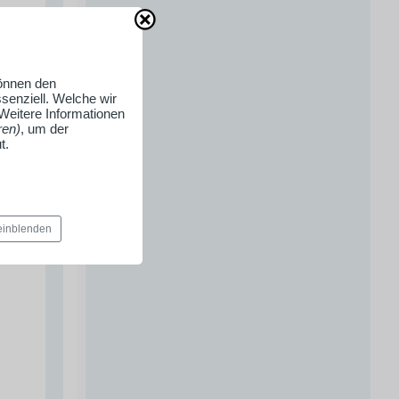
können den
senziell. Welche wir
 Weitere Informationen
ren)
, um der
t.
 einblenden