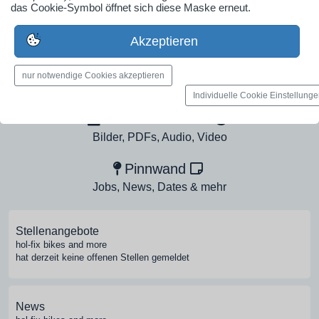
Ob Solo-Selbsständiger, Handwerksbetrieb oder
das Cookie-Symbol öffnet sich diese Maske erneut.
Industrieunternehmen
Akzeptieren
Erstelle jetzt ein gratis Firmenprofil für dein Unternehmen:
jetzt registrieren
nur notwendige Cookies akzeptieren
Individuelle Cookie Einstellung
Medien-Galerie
Bilder, PDFs, Audio, Video
Pinnwand
Jobs, News, Dates & mehr
Stellenangebote
hol-fix bikes and more
hat derzeit keine offenen Stellen gemeldet
News