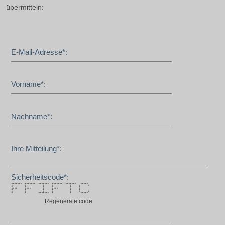
übermitteln:
E-Mail-Adresse*:
Vorname*:
Nachname*:
Ihre Mitteilung*:
Sicherheitscode*:
******* ******* ******* ******* ******* *****
* * * * * * *
* * * * * *
**** **** * **** * *
* * * * * *
* * * * * * *
* * ******* * * *****
Regenerate code