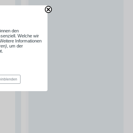
können den
senziell. Welche wir
 Weitere Informationen
ren)
, um der
t.
 einblenden