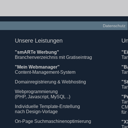
Datenschutz
Unsere Leistungen
Un
"smARTe Werbung"
"E
Branchenverzeichnis mit Gratiseintrag
Tar
"Mein Webmanager"
"B
Content-Management-System
Tar
Domainregistrierung & Webhosting
"S
Tar
Webprogrammierung
(PHP, Javascript, MySQL ..)
"P
Tar
Individuelle Template-Erstellung
CM
nach Design-Vorlage
für
On-Page Suchmaschinenoptimierung
"X
Tar