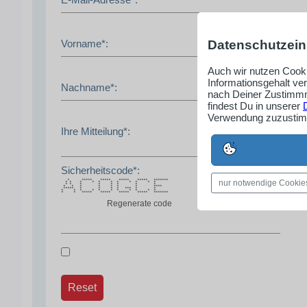
Datenschutzein
Vorname*:
Auch wir nutzen Cooki
Informationsgehalt ve
Nachname*:
nach Deiner Zustimmm
findest Du in unserer
Verwendung zuzustimm
Ihre Mitteilung*:
Sicherheitscode*:
* ***** ***** ***** ***** *******
nur notwendige Cookie
* * * * * * * * * * *
* * * * * * * *
* * * * * * * ****
***** * * * * *** * *
* * * * * * * * * * *
* * ***** ***** ***** ***** *******
Regenerate code
Reset