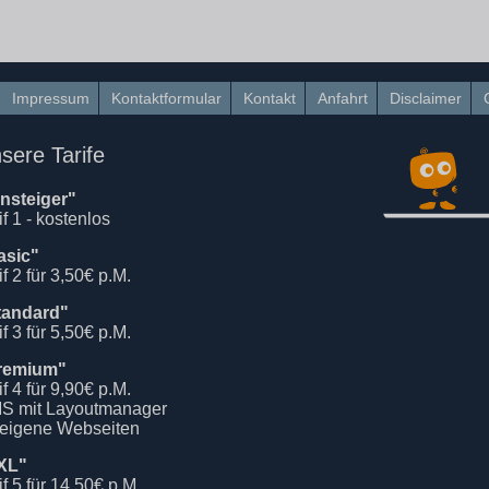
Impressum
Kontaktformular
Kontakt
Anfahrt
Disclaimer
sere Tarife
insteiger"
if 1 - kostenlos
asic"
if 2 für 3,50€ p.M.
tandard"
if 3 für 5,50€ p.M.
remium"
if 4 für 9,90€ p.M.
S mit Layoutmanager
 eigene Webseiten
XL"
if 5 für 14,50€ p.M.