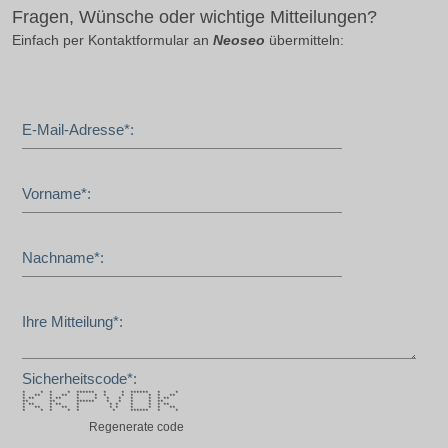
Fragen, Wünsche oder wichtige Mitteilungen?
Einfach per Kontaktformular an
Neoseo
übermitteln:
E-Mail-Adresse*:
Vorname*:
Nachname*:
Ihre Mitteilung*:
Sicherheitscode*:
* * * * ****** * * ****** * *
* ** * ** * * * * * * * **
* ** * ** * * * * * * * **
** ** ****** * * * * **
* ** * ** * * * * * * **
* ** * ** * * * * * * **
* * * * * * ****** * *
Regenerate code