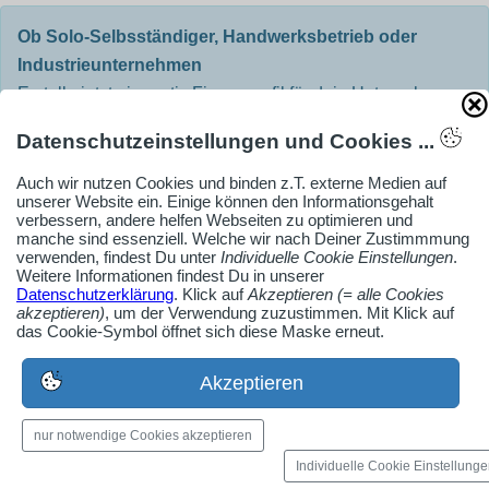
Ob Solo-Selbsständiger, Handwerksbetrieb oder
Industrieunternehmen
Erstelle jetzt ein gratis Firmenprofil für dein Unternehmen:
jetzt registrieren
Datenschutzeinstellungen und Cookies ...
Auch wir nutzen Cookies und binden z.T. externe Medien auf
unserer Website ein. Einige können den Informationsgehalt
Medien-Galerie
verbessern, andere helfen Webseiten zu optimieren und
Bilder, PDFs, Audio, Video
manche sind essenziell. Welche wir nach Deiner Zustimmmung
verwenden, findest Du unter
Individuelle Cookie Einstellungen
.
Weitere Informationen findest Du in unserer
Pinnwand
Datenschutzerklärung
. Klick auf
Akzeptieren (= alle Cookies
akzeptieren)
, um der Verwendung zuzustimmen. Mit Klick auf
Jobs, News, Dates & mehr
das Cookie-Symbol öffnet sich diese Maske erneut.
Akzeptieren
Öffnungszeiten
Neoseo
nur notwendige Cookies akzeptieren
Individuelle Cookie Einstellung
Montag: