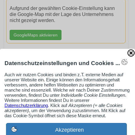
Aufgrund der gewählten Cookie-Einstellung kann
die Google-Map mit der Lage des Unternehmens
nicht gezeigt werden.
GoogleMaps aktivieren
Datenschutzeinstellungen und Cookies ...
AdSense smARTe inArticle-Anzeige aktivieren
Auch wir nutzen Cookies und binden z.T. externe Medien auf
unserer Website ein. Einige können den Informationsgehalt
verbessern, andere helfen Webseiten zu optimieren und
manche sind essenziell. Welche wir nach Deiner Zustimmmung
Ob Solo-Selbsständiger, Handwerksbetrieb oder
verwenden, findest Du unter
Individuelle Cookie Einstellungen
.
Industrieunternehmen
Weitere Informationen findest Du in unserer
Datenschutzerklärung
. Klick auf
Akzeptieren (= alle Cookies
Erstelle jetzt ein gratis Firmenprofil für dein Unternehmen:
akzeptieren)
, um der Verwendung zuzustimmen. Mit Klick auf
jetzt registrieren
das Cookie-Symbol öffnet sich diese Maske erneut.
Akzeptieren