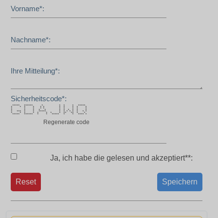
Vorname*:
Nachname*:
Ihre Mitteilung*:
Sicherheitscode*:
***** ****** * * * * *****
* * * * * * * * * * *
* * * * * * * * * *
* * * * * * * * * * *
* *** * * ***** * * * * * * * *
* * * * * * * * ** ** * *
***** ****** * * ***** * * **** *
Regenerate code
Ja, ich habe die
gelesen und akzeptiert**:
Reset
Speichern