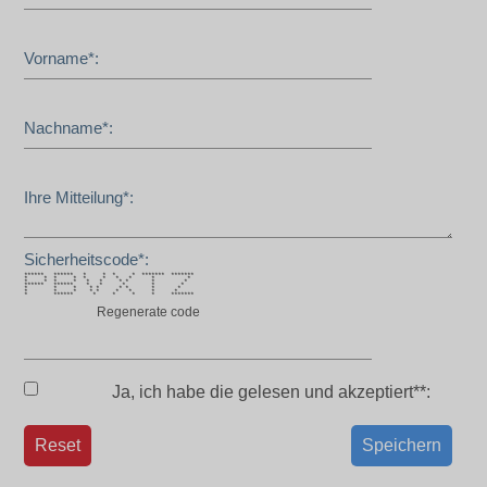
Vorname*:
Nachname*:
Ihre Mitteilung*:
Sicherheitscode*:
****** ****** * * * * ******* *******
* * * * * * * * * *
* * * * * * * * * *
****** ****** * * * * *
* * * * * * * * *
* * * * * * * * *
* ****** * * * * *******
Regenerate code
Ja, ich habe die
gelesen und akzeptiert**:
Reset
Speichern