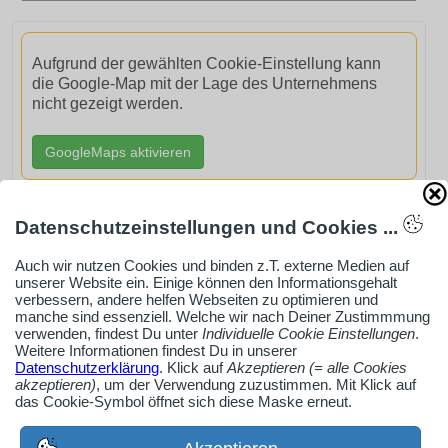
Aufgrund der gewählten Cookie-Einstellung kann
die Google-Map mit der Lage des Unternehmens
nicht gezeigt werden.
GoogleMaps aktivieren
Datenschutzeinstellungen und Cookies ...
Auch wir nutzen Cookies und binden z.T. externe Medien auf
AdSense smARTe inArticle-Anzeige aktivieren
unserer Website ein. Einige können den Informationsgehalt
verbessern, andere helfen Webseiten zu optimieren und
manche sind essenziell. Welche wir nach Deiner Zustimmmung
verwenden, findest Du unter
Individuelle Cookie Einstellungen
.
Ob Solo-Selbsständiger, Handwerksbetrieb oder
Weitere Informationen findest Du in unserer
Industrieunternehmen
Datenschutzerklärung
. Klick auf
Akzeptieren (= alle Cookies
akzeptieren)
, um der Verwendung zuzustimmen. Mit Klick auf
Erstelle jetzt ein gratis Firmenprofil für dein Unternehmen:
das Cookie-Symbol öffnet sich diese Maske erneut.
jetzt registrieren