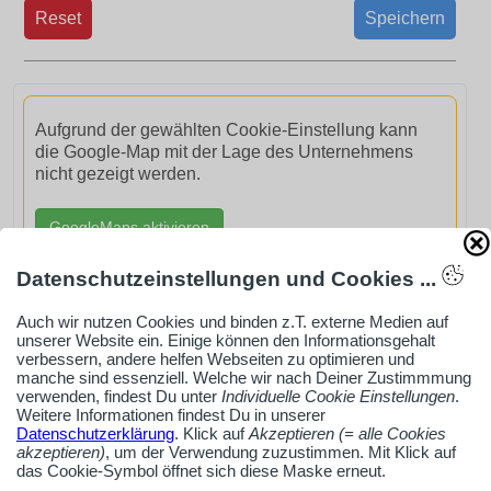
Reset
Speichern
Aufgrund der gewählten Cookie-Einstellung kann
die Google-Map mit der Lage des Unternehmens
nicht gezeigt werden.
GoogleMaps aktivieren
Datenschutzeinstellungen und Cookies ...
Auch wir nutzen Cookies und binden z.T. externe Medien auf
unserer Website ein. Einige können den Informationsgehalt
verbessern, andere helfen Webseiten zu optimieren und
AdSense smARTe inArticle-Anzeige aktivieren
manche sind essenziell. Welche wir nach Deiner Zustimmmung
verwenden, findest Du unter
Individuelle Cookie Einstellungen
.
Weitere Informationen findest Du in unserer
Datenschutzerklärung
. Klick auf
Akzeptieren (= alle Cookies
Ob Solo-Selbsständiger, Handwerksbetrieb oder
akzeptieren)
, um der Verwendung zuzustimmen. Mit Klick auf
Industrieunternehmen
das Cookie-Symbol öffnet sich diese Maske erneut.