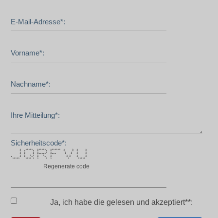
E-Mail-Adresse*:
Vorname*:
Nachname*:
Ihre Mitteilung*:
Sicherheitscode*:
* ***** ****** ******* * * * *
* * * * * * * * * *
* * * * * * * * * *
* * * ****** **** * * * *
* * * * * * * * * * *
* * * * * * * * * * *
***** **** * * * * * *****
Regenerate code
Ja, ich habe die
gelesen und akzeptiert**: