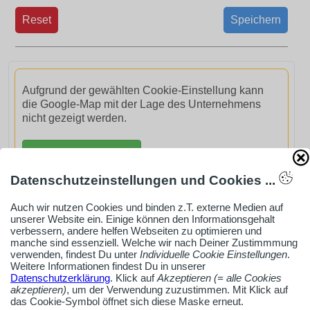
Reset
Speichern
Aufgrund der gewählten Cookie-Einstellung kann
die Google-Map mit der Lage des Unternehmens
nicht gezeigt werden.
GoogleMaps aktivieren
Datenschutzeinstellungen und Cookies ...
Auch wir nutzen Cookies und binden z.T. externe Medien auf
unserer Website ein. Einige können den Informationsgehalt
verbessern, andere helfen Webseiten zu optimieren und
AdSense smARTe inArticle-Anzeige aktivieren
manche sind essenziell. Welche wir nach Deiner Zustimmmung
verwenden, findest Du unter
Individuelle Cookie Einstellungen
.
Weitere Informationen findest Du in unserer
Datenschutzerklärung
. Klick auf
Akzeptieren (= alle Cookies
Ob Solo-Selbsständiger, Handwerksbetrieb oder
akzeptieren)
, um der Verwendung zuzustimmen. Mit Klick auf
Industrieunternehmen
das Cookie-Symbol öffnet sich diese Maske erneut.