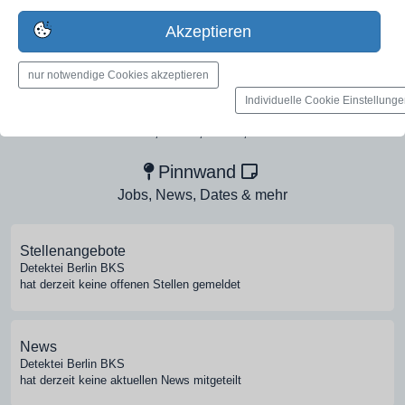
Erstelle jetzt ein gratis Firmenprofil für dein Unternehmen:
Akzeptieren
jetzt registrieren
nur notwendige Cookies akzeptieren
Individuelle Cookie Einstellung
Medien-Galerie
Bilder, PDFs, Audio, Video
Pinnwand
Jobs, News, Dates & mehr
Stellenangebote
Detektei Berlin BKS
hat derzeit keine offenen Stellen gemeldet
News
Detektei Berlin BKS
hat derzeit keine aktuellen News mitgeteilt