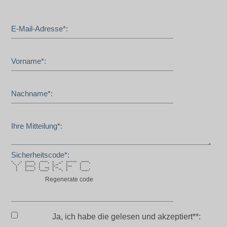
E-Mail-Adresse*:
Vorname*:
Nachname*:
Ihre Mitteilung*:
Sicherheitscode*:
* * ****** ***** * * ******* *****
* * * * * * * ** * * *
* * * * * * ** * *
* ****** * ** **** *
* * * * *** * ** * *
* * * * * * ** * * *
* ****** ***** * * * *****
Regenerate code
Ja, ich habe die
gelesen und akzeptiert**: