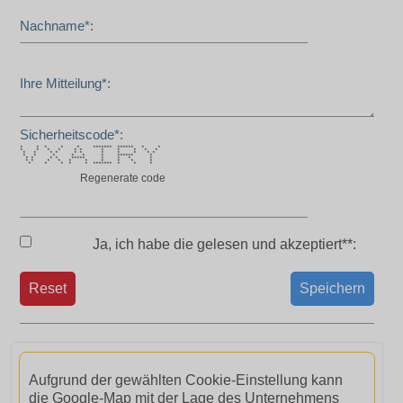
Nachname*:
Ihre Mitteilung*:
Sicherheitscode*:
* * * * * ******* ****** * *
* * * * * * * * * * *
* * * * * * * * * * *
* * * * * * ****** *
* * * * ***** * * * *
* * * * * * * * * *
* * * * * ******* * * *
Regenerate code
Ja, ich habe die
gelesen und akzeptiert**:
Reset
Speichern
Aufgrund der gewählten Cookie-Einstellung kann
die Google-Map mit der Lage des Unternehmens