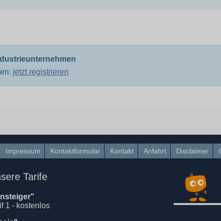
ndustrieunternehmen
men:
jetzt registrieren
Impressum
Kontaktformular
Kontakt
Anfahrt
Disclaimer
sere Tarife
insteiger"
if 1 - kostenlos