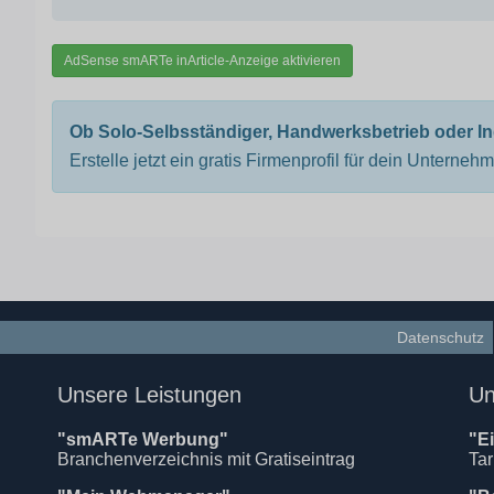
AdSense smARTe inArticle-Anzeige aktivieren
Ob Solo-Selbsständiger, Handwerksbetrieb oder I
Erstelle jetzt ein gratis Firmenprofil für dein Unterneh
Datenschutz
Unsere Leistungen
Un
"smARTe Werbung"
"E
Branchenverzeichnis mit Gratiseintrag
Tar