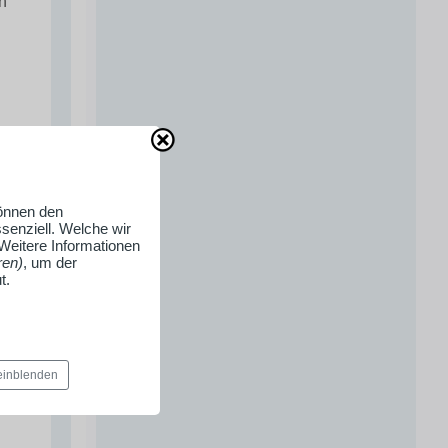
h
können den
senziell. Welche wir
 Weitere Informationen
ren)
, um der
t.
 einblenden