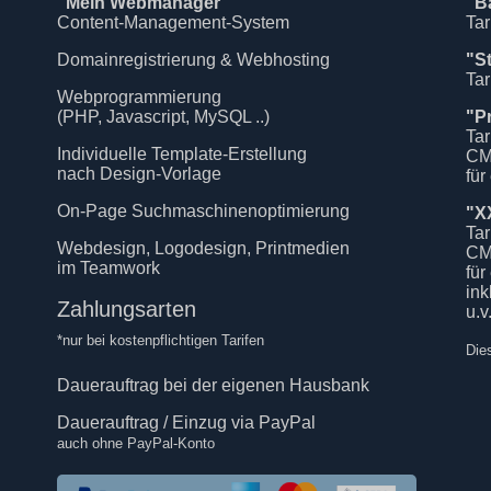
"Mein Webmanager"
"B
Content-Management-System
Tar
Domainregistrierung & Webhosting
"S
Tar
Webprogrammierung
(PHP, Javascript, MySQL ..)
"P
Tar
Individuelle Template-Erstellung
CM
nach Design-Vorlage
für
On-Page Suchmaschinenoptimierung
"X
Tar
Webdesign, Logodesign, Printmedien
CM
im Teamwork
für
in
Zahlungsarten
u.v
*nur bei kostenpflichtigen Tarifen
Die
Dauerauftrag bei der eigenen Hausbank
Dauerauftrag / Einzug via PayPal
auch ohne PayPal-Konto