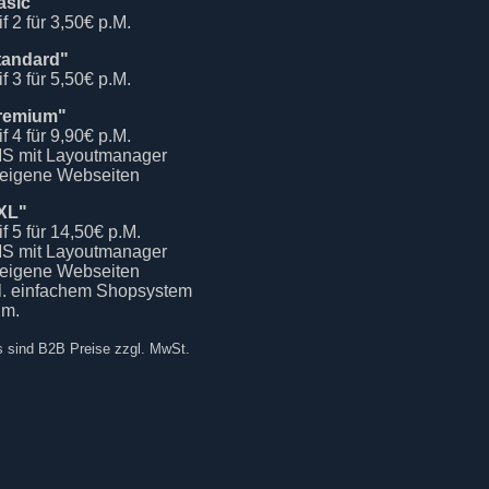
asic"
if 2 für 3,50€ p.M.
tandard"
if 3 für 5,50€ p.M.
remium"
if 4 für 9,90€ p.M.
S mit Layoutmanager
 eigene Webseiten
XL"
if 5 für 14,50€ p.M.
S mit Layoutmanager
 eigene Webseiten
kl. einfachem Shopsystem
.m.
s sind B2B Preise zzgl. MwSt.