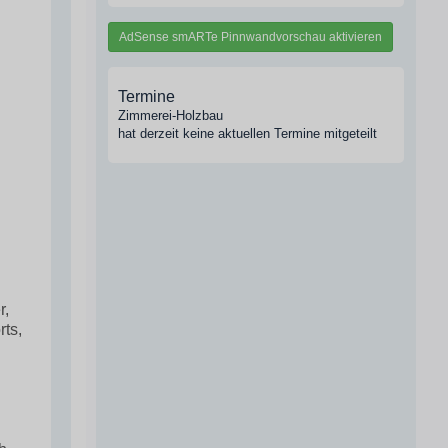
AdSense smARTe Pinnwandvorschau aktivieren
Termine
Zimmerei-Holzbau
hat derzeit keine aktuellen Termine mitgeteilt
r,
ts,