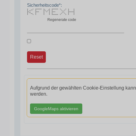
Sicherheitscode*:
* * ******* * * ******* * * * *
* ** * ** ** * * * * *
* ** * * * * * * * * * *
** **** * * * **** * *******
* ** * * * * * * * *
* ** * * * * * * * *
* * * * * ******* * * * *
Regenerate code
Reset
Aufgrund der gewählten Cookie-Einstellung kann
werden.
GoogleMaps aktivieren