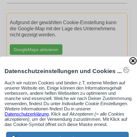
Aufgrund der gewählten Cookie-Einstellung kann
die Google-Map mit der Lage des Unternehmens
nicht gezeigt werden.
GoogleMaps aktivieren
Datenschutzeinstellungen und Cookies ...
Auch wir nutzen Cookies und binden z.T. externe Medien auf
unserer Website ein. Einige können den Informationsgehalt
AdSense smARTe inArticle-Anzeige aktivieren
verbessern, andere helfen Webseiten zu optimieren und
manche sind essenziell. Welche wir nach Deiner Zustimmmung
verwenden, findest Du unter
Individuelle Cookie Einstellungen
.
Ob Solo-Selbsständiger, Handwerksbetrieb oder
Weitere Informationen findest Du in unserer
Datenschutzerklärung
. Klick auf
Akzeptieren (= alle Cookies
Industrieunternehmen
akzeptieren)
, um der Verwendung zuzustimmen. Mit Klick auf
Erstelle jetzt ein gratis Firmenprofil für dein Unternehmen:
das Cookie-Symbol öffnet sich diese Maske erneut.
jetzt registrieren