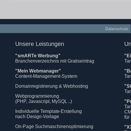
Datenschutz
Unsere Leistungen
Un
"smARTe Werbung"
"E
Branchenverzeichnis mit Gratiseintrag
Tar
"Mein Webmanager"
"B
Content-Management-System
Tar
Domainregistrierung & Webhosting
"S
Tar
Webprogrammierung
(PHP, Javascript, MySQL ..)
"P
Tar
Individuelle Template-Erstellung
CM
nach Design-Vorlage
für
On-Page Suchmaschinenoptimierung
"X