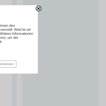
können den
senziell. Welche wir
 Weitere Informationen
ren)
, um der
t.
 einblenden