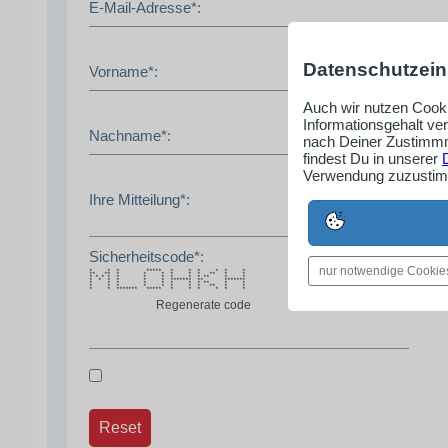
E-Mail-Adresse*:
Datenschutzein
Vorname*:
Auch wir nutzen Cooki
Informationsgehalt ve
Nachname*:
nach Deiner Zustimmm
findest Du in unserer
Verwendung zuzustimm
Ihre Mitteilung*:
Sicherheitscode*:
nur notwendige Cookie
* * * ***** * * * * * *
** ** * * * * * * ** * *
* * * * * * * * * * ** * *
* * * * * * ******* ** *******
* * * * * * * * ** * *
* * * * * * * * ** * *
* * ******* ***** * * * * * *
Regenerate code
Reset