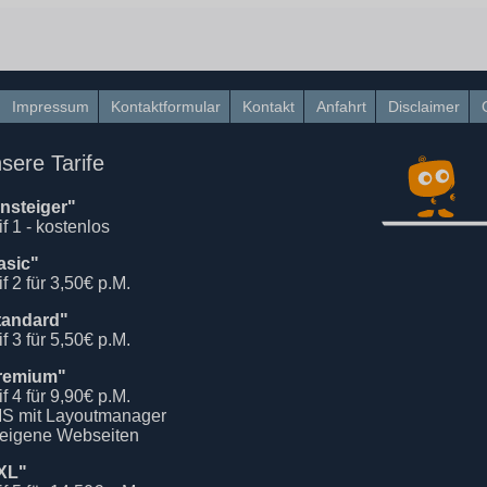
Impressum
Kontaktformular
Kontakt
Anfahrt
Disclaimer
sere Tarife
insteiger"
if 1 - kostenlos
asic"
if 2 für 3,50€ p.M.
tandard"
if 3 für 5,50€ p.M.
remium"
if 4 für 9,90€ p.M.
S mit Layoutmanager
 eigene Webseiten
XL"