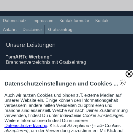
Datenschutz
Impressum
Kontaktformular
Kontakt
Anfahrt
Disclaimer
Gratiseintrag
Unsere Leistungen
"smARTe Werbung"
Branchenverzeichnis mit Gratiseintrag
"Mein Webmanager"
Content-Management-System
Datenschutzeinstellungen und Cookies ...
Domainregistrierung & Webhosting
Auch wir nutzen Cookies und binden z.T. externe Medien auf
Webprogrammierung
unserer Website ein. Einige können den Informationsgehalt
(PHP, Javascript, MySQL ..)
verbessern, andere helfen Webseiten zu optimieren und
manche sind essenziell. Welche wir nach Deiner Zustimmmung
Individuelle Template-Erstellung
verwenden, findest Du unter
Individuelle Cookie Einstellungen
.
nach Design-Vorlage
Weitere Informationen findest Du in unserer
Datenschutzerklärung
. Klick auf
Akzeptieren (= alle Cookies
On-Page Suchmaschinenoptimierung
akzeptieren)
, um der Verwendung zuzustimmen. Mit Klick auf