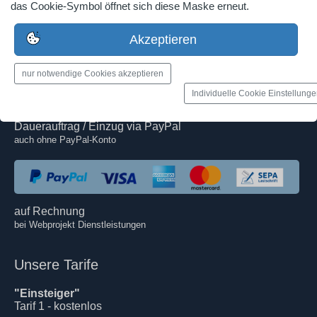
das Cookie-Symbol öffnet sich diese Maske erneut.
Webdesign, Logodesign, Printmedien
im Teamwork
Akzeptieren
Zahlungsarten
*nur bei kostenpflichtigen Tarifen
nur notwendige Cookies akzeptieren
Individuelle Cookie Einstellung
Dauerauftrag bei der eigenen Hausbank
Dauerauftrag / Einzug via PayPal
auch ohne PayPal-Konto
auf Rechnung
bei Webprojekt Dienstleistungen
Unsere Tarife
"Einsteiger"
Tarif 1 - kostenlos