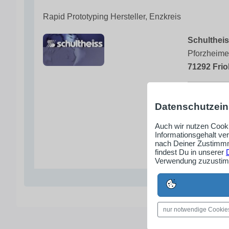
Rapid Prototyping Hersteller, Enzkreis
Schulthei
Pforzheime
71292 Frio
+49 (0)
Datenschutzein
info@sc
Auch wir nutzen Cooki
www.sc
Informationsgehalt ve
nach Deiner Zustimmm
findest Du in unserer
Verwendung zuzustimm
nur notwendige Cookie