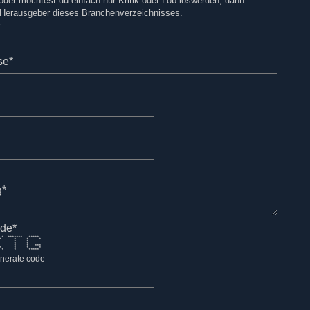
er möchtest du einfach nur Kritik oder Lob loswerden, dann
 Herausgeber dieses Branchenverzeichnisses.
r
se*
g*
ode*
******* *****
** * * *
 ** * *
** * *
 ** * * ***
** * * *
* * * * *****
nerate code