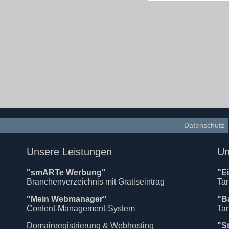
Datenschutz
Unsere Leistungen
Un
"smARTe Werbung"
"E
Branchenverzeichnis mit Gratiseintrag
Tar
"Mein Webmanager"
"B
Content-Management-System
Tar
Domainregistrierung & Webhosting
"S