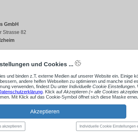
ss GmbH
r Strasse 82
lzheim
 70 44/94 54-0
stellungen und Cookies ...
hultheiss-gmbh.de
es und binden z.T. externe Medien auf unserer Website ein. Einige 
hultheiss-gmbh.de
rbessern, andere helfen Webseiten zu optimieren und manche sind es
ung verwenden, findest Du unter
Individuelle Cookie Einstellungen
.
Firmenprofil ansehen
Datenschutzerklärung
. Klick auf
Akzeptieren (= alle Cookies akzeptie
en. Mit Klick auf das Cookie-Symbol öffnet sich diese Maske erneu
Akzeptieren
s akzeptieren
Individuelle Cookie Einstellungen