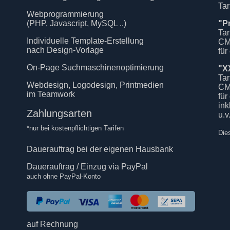
Tar
Webprogrammierung
(PHP, Javascript, MySQL ..)
"P
Tar
Individuelle Template-Erstellung
CM
nach Design-Vorlage
für
On-Page Suchmaschinenoptimierung
"X
Tar
Webdesign, Logodesign, Printmedien
CM
im Teamwork
für
in
Zahlungsarten
u.v
*nur bei kostenpflichtigen Tarifen
Die
Dauerauftrag bei der eigenen Hausbank
Dauerauftrag / Einzug via PayPal
auch ohne PayPal-Konto
auf Rechnung