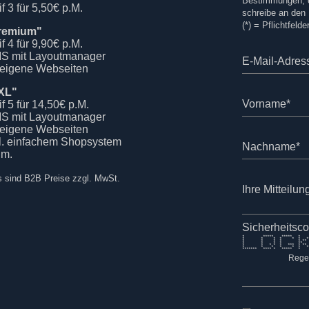
Bestimmungen, od
if 3 für 5,50€ p.M.
schreibe an den
(*) = Pflichtfelde
remium"
if 4 für 9,90€ p.M.
S mit Layoutmanager
E-Mail-Adres
 eigene Webseiten
XL"
Vorname*
if 5 für 14,50€ p.M.
S mit Layoutmanager
 eigene Webseiten
kl. einfachem Shopsystem
Nachname*
.m.
s sind B2B Preise zzgl. MwSt.
Ihre Mitteilun
Sicherheitsc
* ***** ***** * * 
* * * * * * 
* * * * *
* * * * 
* * * * * *** *
* * * * * * 
******* **** * ****
Rege