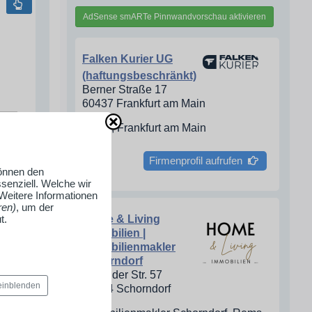
AdSense smARTe Pinnwandvorschau aktivieren
Falken Kurier UG
(haftungsbeschränkt)
Berner Straße 17
60437 Frankfurt am Main
Kurier, Frankfurt am Main
Firmenprofil aufrufen
können den
senziell. Welche wir
 Weitere Informationen
ren)
, um der
Home & Living
t.
Immobilien |
Immobilienmakler
Schorndorf
Gmünder Str. 57
 einblenden
73614 Schorndorf