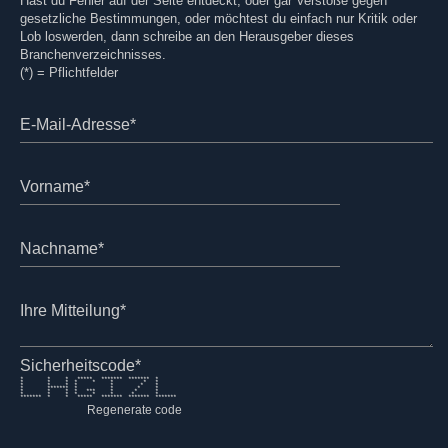
Hast du Fehler auf der Seite entdeckt, oder gar Verstöße gegen
gesetzliche Bestimmungen, oder möchtest du einfach nur Kritik oder
Lob loswerden, dann schreibe an den Herausgeber dieses
Branchenverzeichnisses.
(*) = Pflichtfelder
E-Mail-Adresse*
Vorname*
Nachname*
Ihre Mitteilung*
Sicherheitscode*
* * * ***** ******* ******* *
* * * * * * * *
* * * * * * *
* ******* * * * *
* * * * *** * * *
* * * * * * * *
******* * * ***** ******* ******* *******
Regenerate code