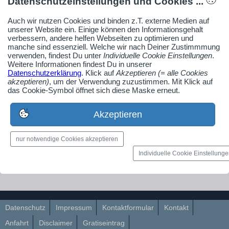
Datenschutzeinstellungen und Cookies ...
Home & Living
Auch wir nutzen Cookies und binden z.T. externe Medien auf
Immobilien |
unserer Website ein. Einige können den Informationsgehalt
Immobilienmakler
verbessern, andere helfen Webseiten zu optimieren und
Schorndorf
manche sind essenziell. Welche wir nach Deiner Zustimmmung
Gmünder Str. 57
verwenden, findest Du unter
Individuelle Cookie Einstellungen
.
Weitere Informationen findest Du in unserer
73614 Schorndorf
Datenschutzerklärung
. Klick auf
Akzeptieren (= alle Cookies
akzeptieren)
, um der Verwendung zuzustimmen. Mit Klick auf
Immobilienmakler Schorndorf, Rems-
das Cookie-Symbol öffnet sich diese Maske erneut.
Murr-Kreis
Akzeptieren
Firmenprofil aufrufen
nur notwendige Cookies akzeptieren
AdSense smARTe Pinnwandvorschau aktivieren
Individuelle Cookie Einstellung
Datenschutz
Impressum
Kontaktformular
Kontakt
Anfahrt
Disclaimer
Gratiseintrag